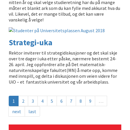
nitten år og skal velge studieretning har du på mange
måter et blankt ark som du kan fylle med akkurat hva du
vil. Likevel, det er mange tilbud, og det kan være
vanskelig å velge!
Strategi-uka
Rektor inviterer til strategidiskusjoner og det skal skje
over tre dager i uka etter påske, nærmere bestemt 24-
26. april. Jeg oppfordrer alle på Det matematisk-
naturvitenskapelige fakultet(MN) å møte opp, komme
med innspill, og delta i diskusjonen om veien videre for
UiO – et fantastisk universitet og vår arbeidsplass.
1
2
3
4
5
6
7
8
9
…
next
last