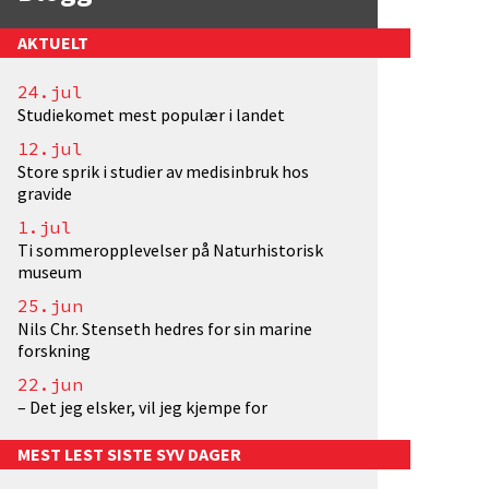
AKTUELT
24.jul
Studiekomet mest populær i landet
12.jul
Store sprik i studier av medisinbruk hos
gravide
1.jul
Ti sommeropplevelser på Naturhistorisk
museum
25.jun
Nils Chr. Stenseth hedres for sin marine
forskning
22.jun
– Det jeg elsker, vil jeg kjempe for
MEST LEST SISTE SYV DAGER