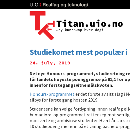
Skip
to
main
content
Studiekomet mest populær i 
24. july, 2019
Det nye Honours-programmet, studieretning r
får landets høyeste poenggrense på 61,1 for o
innenfor førstegangsvitnemålskvoten.
Honours-programmet
er det første av sitt slag i 
tilbys for første gang høsten 2019.
Studentene kan velge fordypning innen realfag ell
humaniora, og programmet retter seg mot særlig
motiverte og ambisiøse studenter. Hvert år tar st
10 studiepoeng mer enn på et vanlig bachelorpro