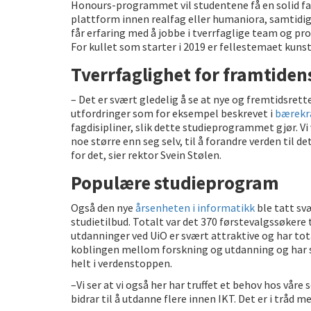
Honours-programmet vil studentene få en solid fa
plattform innen realfag eller humaniora, samtidi
får erfaring med å jobbe i tverrfaglige team og pro
For kullet som starter i 2019 er fellestemaet kunst
Tverrfaglighet for framtiden
– Det er svært gledelig å se at nye og fremtidsrett
utfordringer som for eksempel beskrevet i
bærekr
fagdisipliner, slik dette studieprogrammet gjør. Vi 
noe større enn seg selv, til å forandre verden til
for det, sier rektor Svein Stølen.
Populære studieprogram
Også den nye
årsenheten i informatikk
ble tatt sv
studietilbud. Totalt var det 370 førstevalgssøkere
utdanninger ved UiO er svært attraktive og har tota
koblingen mellom forskning og utdanning og har sv
helt i verdenstoppen.
–Vi ser at vi også her har truffet et behov hos vår
bidrar til å utdanne flere innen IKT. Det er i tråd m