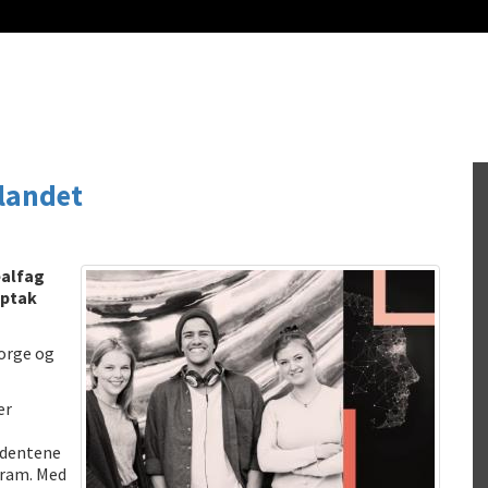
landet
ealfag
pptak
Norge og
er
udentene
gram. Med