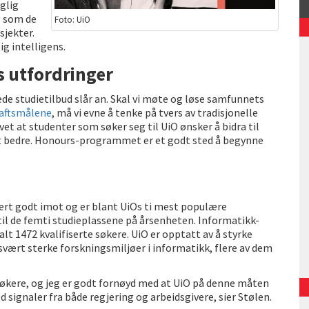
glig
g som de
Foto: UiO
sjekter.
ig intelligens.
s utfordringer
ede studietilbud slår an. Skal vi møte og løse samfunnets
aftsmålene
, må vi evne å tenke på tvers av tradisjonelle
vet at studenter som søker seg til UiO ønsker å bidra til
 det bedre. Honours-programmet er et godt sted å begynne
ært godt imot og er blant UiOs ti mest populære
 til de femti studieplassene på årsenheten. Informatikk-
lt 1472 kvalifiserte søkere. UiO er opptatt av å styrke
ært sterke forskningsmiljøer i informatikk, flere av dem
e søkere, og jeg er godt fornøyd med at UiO på denne måten
ed signaler fra både regjering og arbeidsgivere, sier Stølen.