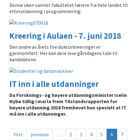
Denne uken samlet fakultetet lærere fra hele landet til
etterutdanning i programmering.
Kreering i Aulaen - 7. juni 2018
Den andre av årets fire doktorkreeringer er
gjennomført. Her kan dere lese gårsdagens tale til
kandidatene.
IT inn i alle utdanninger
Da Forsknings- og høyere utdanningsminister Iselin
Nybø tidlig i mai la frem Tilstandsrapporten for
høyere utdanning 2018 fremhevet hun spesielt at IT
må inn i alle utdanninger.
first
previous
…
2
3
4
5
6
7