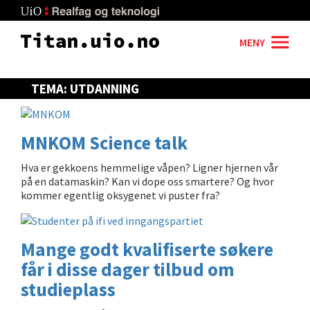
Skip
to
main
MENY
content
TEMA: UTDANNING
MNKOM Science talk
Hva er gekkoens hemmelige våpen? Ligner hjernen vår
på en datamaskin? Kan vi dope oss smartere? Og hvor
kommer egentlig oksygenet vi puster fra?
Mange godt kvalifiserte søkere
får i disse dager tilbud om
studieplass