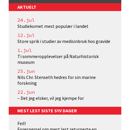
AKTUELT
24.jul
Studiekomet mest populær i landet
12.jul
Store sprik i studier av medisinbruk hos gravide
1.jul
Ti sommeropplevelser på Naturhistorisk
museum
25.jun
Nils Chr. Stenseth hedres for sin marine
forskning
22.jun
– Det jeg elsker, vil jeg kjempe for
MEST LEST SISTE SYV DAGER
Feil!
Forespørsel om mest lest returnerte en