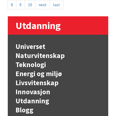
8
9
10
next
last
Utdanning
Universet
Naturvitenskap
Teknologi
Energi og miljø
Livsvitenskap
Innovasjon
Utdanning
Blogg