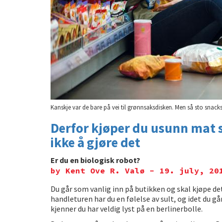
Kanskje var de bare på vei til grønnsaksdisken. Men så sto snack
Derfor kjøper du usunn mat 
ikke å gjøre det
Er du en biologisk robot?
by Kent Ove R. Valø - 19. july, 20
Du går som vanlig inn på butikken og skal kjøpe de
handleturen har du en følelse av sult, og idet du g
kjenner du har veldig lyst på en berlinerbolle.