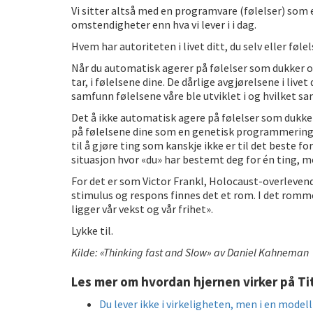
Vi sitter altså med en programvare (følelser) som 
omstendigheter enn hva vi lever i i dag.
Hvem har autoriteten i livet ditt, du selv eller føle
Når du automatisk agerer på følelser som dukker opp
tar, i følelsene dine. De dårlige avgjørelsene i li
samfunn følelsene våre ble utviklet i og hvilket sa
Det å ikke automatisk agere på følelser som dukker
på følelsene dine som en genetisk programmering,
til å gjøre ting som kanskje ikke er til det beste fo
situasjon hvor «du» har bestemt deg for én ting, m
For det er som Victor Frankl, Holocaust-overlevend
stimulus og respons finnes det et rom. I det rommet
ligger vår vekst og vår frihet».
Lykke til.
Kilde: «Thinking fast and Slow» av Daniel Kahneman
Les mer om hvordan hjernen virker på Ti
Du lever ikke i virkeligheten, men i en modell