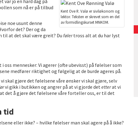
t var jo en hard dag på
bollen som nå er på tilbud
Kent Ove R. Valø er siviløkonom og
lektor. Teksten er skrevet som en del
av formidlingskurset MNKOM.
spise noe usunt denne
Hvorfor det? Der og da
n til at det skal være greit? Du
føler
tross alt at du har lyst
 i oss mennesker: Vi agerer (ofte ubevisst) på følelser som
lsene medfører riktighet og følgelig at de burde ageres på.
vi skal gjøre det følelsene våre ønsker vi skal gjøre, selv
før
vi gikk i butikken og angrer på at vi gjorde det
etter
at vi
 at det å gjøre det følelsene våre forteller oss, er til det
 tid
lsene eller ikke? – hvilke følelser man skal agere på å ikke?