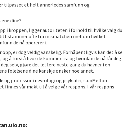
er tilpasset et helt annerledes samfunn og
lsene dine?
 i kroppen, ligger autoriteten i forhold til hvilke valg du
vet ditt stammer ofte fra mismatchen mellom hvilket
mfunn de nå opererer i.
 opp, er dog veldig vanskelig. Forhåpentligvis kan det å se
 og å forstå hvor de kommer fra og hvordan de nå får deg
r deg selv, gjøre det lettere neste gang du havner i en
ens følelsene dine kanskje ønsker noe annet.
e og professor i nevrologi og psykiatri, sa: «Mellom
 finnes vår makt til å velge vår respons. I vår respons
tan.uio.no: