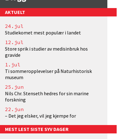
AKTUELT
24.jul
Studiekomet mest populær i landet
12.jul
Store sprik i studier av medisinbruk hos
gravide
1.jul
Ti sommeropplevelser på Naturhistorisk
museum
25.jun
Nils Chr. Stenseth hedres for sin marine
forskning
22.jun
– Det jeg elsker, vil jeg kjempe for
MEST LEST SISTE SYV DAGER