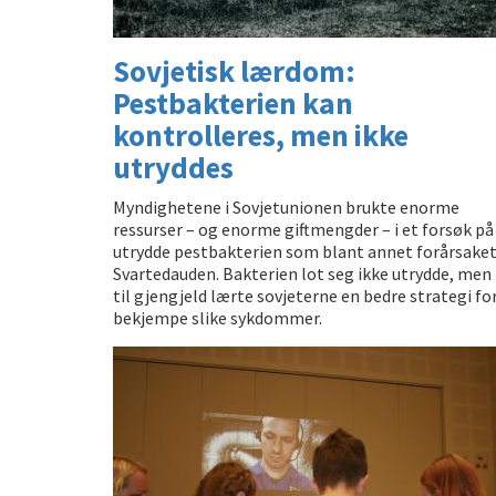
Sovjetisk lærdom:
Pestbakterien kan
kontrolleres, men ikke
utryddes
Myndighetene i Sovjetunionen brukte enorme
ressurser – og enorme giftmengder – i et forsøk på
utrydde pestbakterien som blant annet forårsake
Svartedauden. Bakterien lot seg ikke utrydde, men
til gjengjeld lærte sovjeterne en bedre strategi for
bekjempe slike sykdommer.