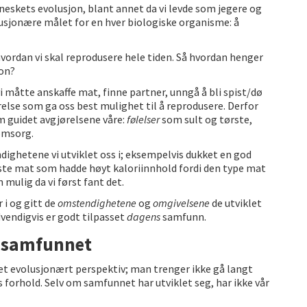
eskets evolusjon, blant annet da vi levde som jegere og
volusjonære målet for en hver biologiske organisme: å
 hvordan vi skal reprodusere hele tiden. Så hvordan henger
on?
vi måtte anskaffe mat, finne partner, unngå å bli spist/dø
gjørelse som ga oss best mulighet til å reprodusere. Derfor
m guidet avgjørelsene våre:
følelser
som sult og tørste,
omsorg.
ndighetene vi utviklet oss i; eksempelvis dukket en god
iste mat som hadde høyt kaloriinnhold fordi den type mat
m mulig da vi først fant det.
 i og gitt de
omstendighetene
og
omgivelsene
de utviklet
dvendigvis er godt tilpasset
dagens
samfunn.
n samfunnet
a et evolusjonært perspektiv; man trenger ikke gå langt
es forhold. Selv om samfunnet har utviklet seg, har ikke vår