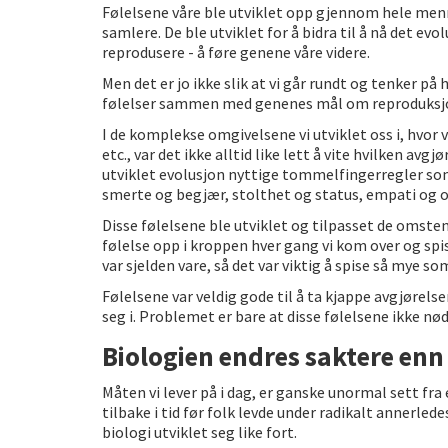
Følelsene våre ble utviklet opp gjennom hele menn
samlere. De ble utviklet for å bidra til å nå det e
reprodusere - å føre genene våre videre.
Men det er jo ikke slik at vi går rundt og tenker på
følelser sammen med genenes mål om reproduksj
I de komplekse omgivelsene vi utviklet oss i, hvor 
etc., var det ikke alltid like lett å vite hvilken av
utviklet evolusjon nyttige tommelfingerregler so
smerte og begjær, stolthet og status, empati og 
Disse følelsene ble utviklet og tilpasset de omste
følelse opp i kroppen hver gang vi kom over og sp
var sjelden vare, så det var viktig å spise så mye so
Følelsene var veldig gode til å ta kjappe avgjørelser
seg i. Problemet er bare at disse følelsene ikke nø
Biologien endres saktere en
Måten vi lever på i dag, er ganske unormal sett fr
tilbake i tid før folk levde under radikalt annerled
biologi utviklet seg like fort.