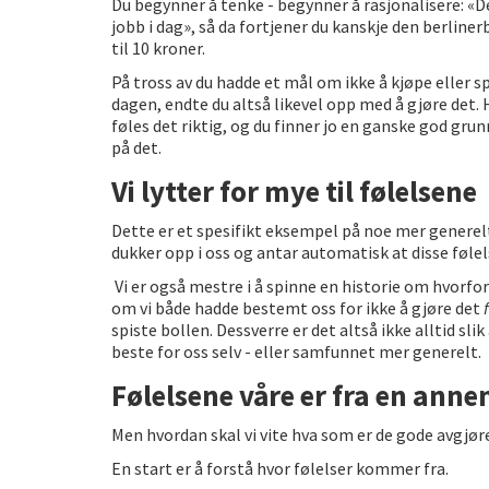
Du begynner å tenke - begynner å rasjonalisere: «De
jobb i dag», så da fortjener du kanskje den berliner
til 10 kroner.
På tross av du hadde et mål om ikke å kjøpe eller 
dagen, endte du altså likevel opp med å gjøre det. 
føles det riktig, og du finner jo en ganske god grun
på det.
Vi lytter for mye til følelsene
Dette er et spesifikt eksempel på noe mer generelt
dukker opp i oss og antar automatisk at disse føle
Vi er også mestre i å spinne en historie om hvorfor 
om vi både hadde bestemt oss for ikke å gjøre det
spiste bollen. Dessverre er det altså ikke alltid slik
beste for oss selv - eller samfunnet mer generelt.
Følelsene våre er fra en annen
Men hvordan skal vi vite hva som er de gode avgjøre
En start er å forstå hvor følelser kommer fra.