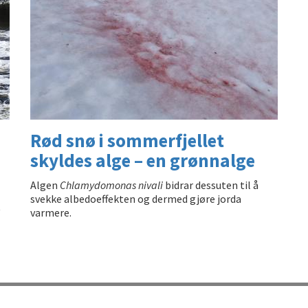
Rød snø i sommerfjellet
skyldes alge – en grønnalge
Algen
Chlamydomonas nivali
bidrar dessuten til å
svekke albedoeffekten og dermed gjøre jorda
t
varmere.