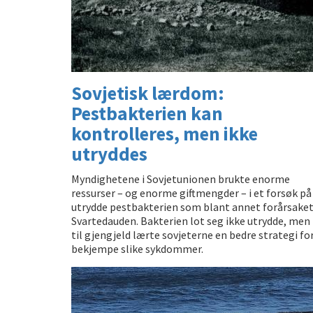
Sovjetisk lærdom:
Pestbakterien kan
kontrolleres, men ikke
utryddes
Myndighetene i Sovjetunionen brukte enorme
ressurser – og enorme giftmengder – i et forsøk på
utrydde pestbakterien som blant annet forårsake
Svartedauden. Bakterien lot seg ikke utrydde, men
til gjengjeld lærte sovjeterne en bedre strategi for
bekjempe slike sykdommer.