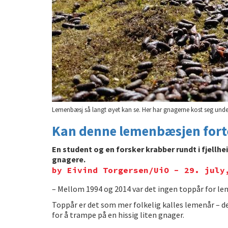
Lemenbæsj så langt øyet kan se. Her har gnagerne kost seg unde
Kan denne lemenbæsjen forte
En student og en forsker krabber rundt i fjellhe
gnagere.
by Eivind Torgersen/UiO - 29. july
– Mellom 1994 og 2014 var det ingen toppår for lem
Toppår er det som mer folkelig kalles lemenår – de 
for å trampe på en hissig liten gnager.