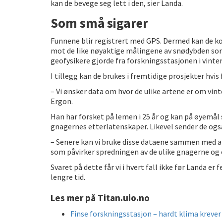
kan de bevege seg lett i den, sier Landa.
Som små sigarer
Funnene blir registrert med GPS. Dermed kan de k
mot de like nøyaktige målingene av snødybden s
geofysikere gjorde fra forskningsstasjonen i vinter
I tillegg kan de brukes i fremtidige prosjekter hvi
– Vi ønsker data om hvor de ulike artene er om vint
Ergon.
Han har forsket på lemen i 25 år og kan på øyemål
gnagernes etterlatenskaper. Likevel sender de og
– Senere kan vi bruke disse dataene sammen med an
som påvirker spredningen av de ulike gnagerne og om
Svaret på dette får vi i hvert fall ikke før Landa e
lengre tid.
Les mer på Titan.uio.no
Finse forskningsstasjon – hardt klima krever