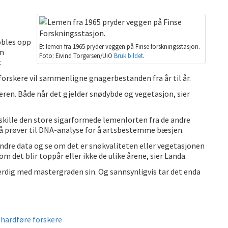
obles opp
Et lemen fra 1965 pryder veggen på Finse forskningsstasjon.
om
Foto: Eivind Torgersen/UiO
Bruk bildet
.
.
s forskere vil sammenligne gnagerbestanden fra år til år.
eren. Både når det gjelder snødybde og vegetasjon, sier
 skille den store sigarformede lemenlorten fra de andre
så prøver til DNA-analyse for å artsbestemme bæsjen.
dre data og se om det er snøkvaliteten eller vegetasjonen
 det blir toppår eller ikke de ulike årene, sier Landa.
r ferdig med mastergraden sin. Og sannsynligvis tar det enda
 hardføre forskere