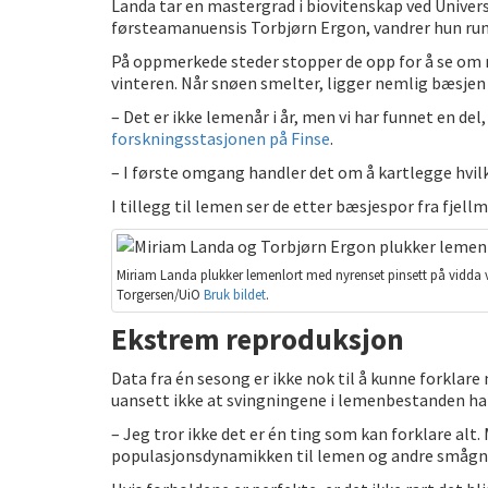
Landa tar en mastergrad i biovitenskap ved Univer
førsteamanuensis Torbjørn Ergon, vandrer hun rund
På oppmerkede steder stopper de opp for å se om no
vinteren. Når snøen smelter, ligger nemlig bæsjen 
– Det er ikke lemenår i år, men vi har funnet en del
forskningsstasjonen på Finse
.
– I første omgang handler det om å kartlegge hvilke
I tillegg til lemen ser de etter bæsjespor fra fj
Miriam Landa plukker lemenlort med nyrenset pinsett på vidda 
Torgersen/UiO
Bruk bildet
.
Ekstrem reproduksjon
Data fra én sesong er ikke nok til å kunne forkla
uansett ikke at svingningene i lemenbestanden har
– Jeg tror ikke det er én ting som kan forklare alt.
populasjonsdynamikken til lemen og andre smågnag