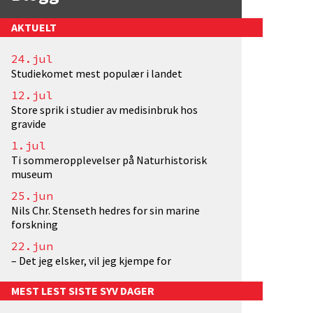
AKTUELT
24.jul
Studiekomet mest populær i landet
12.jul
Store sprik i studier av medisinbruk hos
gravide
1.jul
Ti sommeropplevelser på Naturhistorisk
museum
25.jun
Nils Chr. Stenseth hedres for sin marine
forskning
22.jun
– Det jeg elsker, vil jeg kjempe for
MEST LEST SISTE SYV DAGER