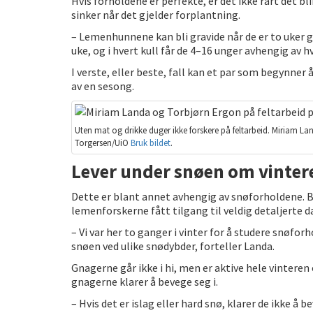
Hvis forholdene er perfekte, er det ikke rart det b
sinker når det gjelder forplantning.
– Lemenhunnene kan bli gravide når de er to uker gam
uke, og i hvert kull får de 4–16 unger avhengig av h
I verste, eller beste, fall kan et par som begynner 
av en sesong.
Uten mat og drikke duger ikke forskere på feltarbeid. Miriam La
Torgersen/UiO
Bruk bildet
.
Lever under snøen om vinter
Dette er blant annet avhengig av snøforholdene. B
lemenforskerne fått tilgang til veldig detaljerte d
– Vi var her to ganger i vinter for å studere snøfo
snøen ved ulike snødybder, forteller Landa.
Gnagerne går ikke i hi, men er aktive hele vinteren
gnagerne klarer å bevege seg i.
– Hvis det er islag eller hard snø, klarer de ikke å 