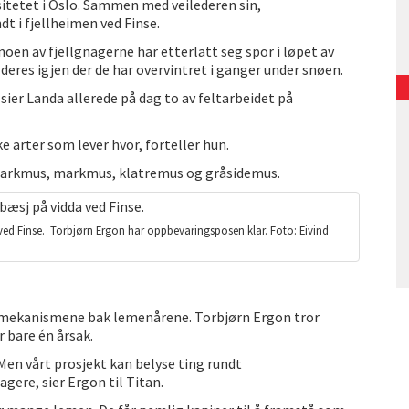
sitetet i Oslo. Sammen med veilederen sin,
t i fjellheimen ved Finse.
en av fjellgnagerne har etterlatt seg spor i løpet av
deres igjen der de har overvintret i ganger under snøen.
, sier Landa allerede på dag to av feltarbeidet på
 arter som lever hvor, forteller hun.
ellmarkmus, markmus, klatremus og gråsidemus.
ved Finse. Torbjørn Ergon har oppbevaringsposen klar. Foto: Eivind
re mekanismene bak lemenårene. Torbjørn Ergon tror
 bare én årsak.
 Men vårt prosjekt kan belyse ting rundt
ere, sier Ergon til Titan.