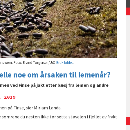
r snøen. Foto: Eivind Torgersen/UiO
Bruk bildet
.
lle noe om årsaken til lemenår?
imen ved Finse på jakt etter bæsj fra lemen og andre
, 2019
en på Finse, sier Miriam Landa.
somrene du nesten ikke tør sette støvelen i fjellet av frykt