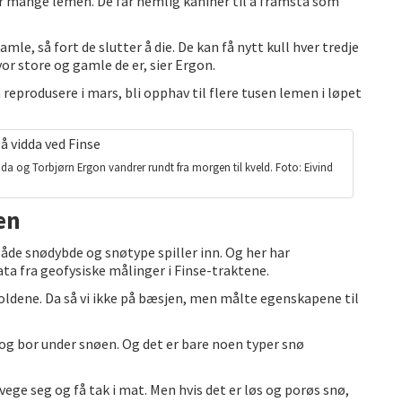
lir mange lemen. De får nemlig kaniner til å framstå som
le, så fort de slutter å die. De kan få nytt kull hver tredje
vor store og gamle de er, sier Ergon.
å reprodusere i mars, bli opphav til flere tusen lemen i løpet
nda og Torbjørn Ergon vandrer rundt fra morgen til kveld. Foto: Eivind
en
åde snødybde og snøtype spiller inn. Og her har
ata fra geofysiske målinger i Finse-traktene.
rholdene. Da så vi ikke på bæsjen, men målte egenskapene til
 og bor under snøen. Og det er bare noen typer snø
bevege seg og få tak i mat. Men hvis det er løs og porøs snø,