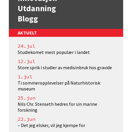
Utdanning
Blogg
AKTUELT
24.jul
Studiekomet mest populær i landet
12.jul
Store sprik i studier av medisinbruk hos gravide
1.jul
Ti sommeropplevelser på Naturhistorisk
museum
25.jun
Nils Chr. Stenseth hedres for sin marine
forskning
22.jun
– Det jeg elsker, vil jeg kjempe for