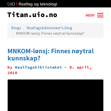
Skip
to
main
MENY
content
Blogs
Realfagsbiblioteket's blog
MNKOM-lønsj: Finnes nøytral kunnskap?
MNKOM-lønsj: Finnes nøytral
kunnskap?
by
Realfagsbiblioteket
- 9. april,
2018