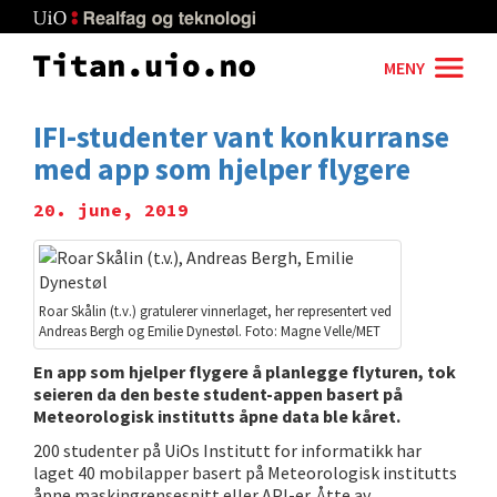
Skip
to
main
MENY
content
IFI-studenter vant konkurranse
med app som hjelper flygere
20. june, 2019
Roar Skålin (t.v.) gratulerer vinnerlaget, her representert ved
Andreas Bergh og Emilie Dynestøl. Foto: Magne Velle/MET
En app som hjelper flygere å planlegge flyturen, tok
seieren da den beste student-appen basert på
Meteorologisk institutts åpne data ble kåret.
200 studenter på UiOs Institutt for informatikk har
laget 40 mobilapper basert på Meteorologisk institutts
åpne maskingrensesnitt eller API-er. Åtte av