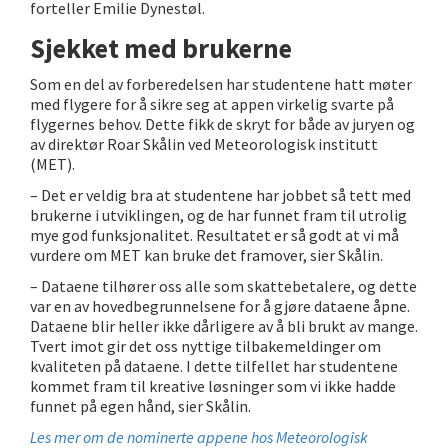
forteller Emilie Dynestøl.
Sjekket med brukerne
Som en del av forberedelsen har studentene hatt møter
med flygere for å sikre seg at appen virkelig svarte på
flygernes behov. Dette fikk de skryt for både av juryen og
av direktør Roar Skålin ved Meteorologisk institutt
(MET).
– Det er veldig bra at studentene har jobbet så tett med
brukerne i utviklingen, og de har funnet fram til utrolig
mye god funksjonalitet. Resultatet er så godt at vi må
vurdere om MET kan bruke det framover, sier Skålin.
– Dataene tilhører oss alle som skattebetalere, og dette
var en av hovedbegrunnelsene for å gjøre dataene åpne.
Dataene blir heller ikke dårligere av å bli brukt av mange.
Tvert imot gir det oss nyttige tilbakemeldinger om
kvaliteten på dataene. I dette tilfellet har studentene
kommet fram til kreative løsninger som vi ikke hadde
funnet på egen hånd, sier Skålin.
Les mer om de nominerte appene hos Meteorologisk