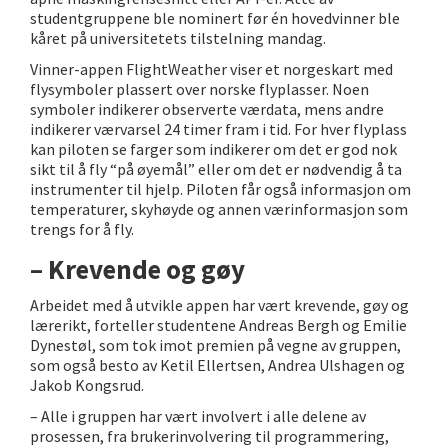
studentgruppene ble nominert før én hovedvinner ble
kåret på universitetets tilstelning mandag.
Vinner-appen FlightWeather viser et norgeskart med
flysymboler plassert over norske flyplasser. Noen
symboler indikerer observerte værdata, mens andre
indikerer værvarsel 24 timer fram i tid. For hver flyplass
kan piloten se farger som indikerer om det er god nok
sikt til å fly “på øyemål” eller om det er nødvendig å ta
instrumenter til hjelp. Piloten får også informasjon om
temperaturer, skyhøyde og annen værinformasjon som
trengs for å fly.
– Krevende og gøy
Arbeidet med å utvikle appen har vært krevende, gøy og
lærerikt, forteller studentene Andreas Bergh og Emilie
Dynestøl, som tok imot premien på vegne av gruppen,
som også besto av Ketil Ellertsen, Andrea Ulshagen og
Jakob Kongsrud.
– Alle i gruppen har vært involvert i alle delene av
prosessen, fra brukerinvolvering til programmering,