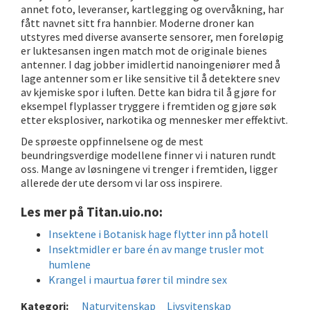
annet foto, leveranser, kartlegging og overvåkning, har
fått navnet sitt fra hannbier. Moderne droner kan
utstyres med diverse avanserte sensorer, men foreløpig
er luktesansen ingen match mot de originale bienes
antenner. I dag jobber imidlertid nanoingeniører med å
lage antenner som er like sensitive til å detektere snev
av kjemiske spor i luften. Dette kan bidra til å gjøre for
eksempel flyplasser tryggere i fremtiden og gjøre søk
etter eksplosiver, narkotika og mennesker mer effektivt.
De sprøeste oppfinnelsene og de mest
beundringsverdige modellene finner vi i naturen rundt
oss. Mange av løsningene vi trenger i fremtiden, ligger
allerede der ute dersom vi lar oss inspirere.
Les mer på Titan.uio.no:
Insektene i Botanisk hage flytter inn på hotell
Insektmidler er bare én av mange trusler mot
humlene
Krangel i maurtua fører til mindre sex
Kategori:
Naturvitenskap
Livsvitenskap