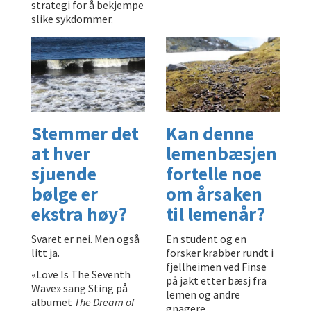
strategi for å bekjempe
slike sykdommer.
Stemmer det
Kan denne
at hver
lemenbæsjen
sjuende
fortelle noe
bølge er
om årsaken
ekstra høy?
til lemenår?
Svaret er nei. Men også
En student og en
litt ja.
forsker krabber rundt i
fjellheimen ved Finse
«Love Is The Seventh
på jakt etter bæsj fra
Wave» sang Sting på
lemen og andre
albumet
The Dream of
gnagere.