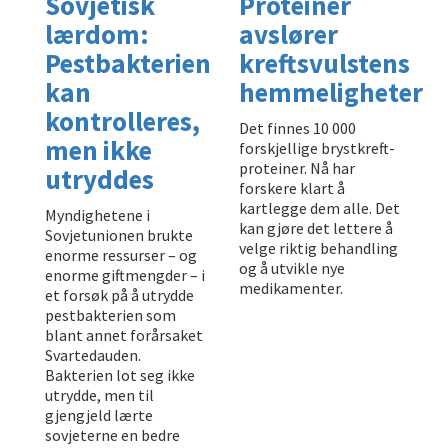
Sovjetisk
Proteiner
lærdom:
avslører
Pestbakterien
kreftsvulstens
kan
hemmeligheter
kontrolleres,
Det finnes 10 000
men ikke
forskjellige brystkreft-
proteiner. Nå har
utryddes
forskere klart å
kartlegge dem alle. Det
Myndighetene i
kan gjøre det lettere å
Sovjetunionen brukte
velge riktig behandling
enorme ressurser – og
og å utvikle nye
enorme giftmengder – i
medikamenter.
et forsøk på å utrydde
pestbakterien som
blant annet forårsaket
Svartedauden.
Bakterien lot seg ikke
utrydde, men til
gjengjeld lærte
sovjeterne en bedre