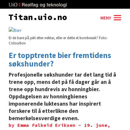
Skip
to
main
MENY
content
Er de bare på jakt etter nektar, eller er dette et bombesøk? Foto:
Colourbox
Er topptrente bier fremtidens
søkshunder?
Profesjonelle søkshunder tar det lang tid å
trene opp, mens det på få dager går an å
trene opp hundrevis av honningbier.
Oppdagelsen av honningbienes
imponerende luktesans har inspirert
forskere til å etterlikne den
bemerkelsesverdige evnen.
by Emma Falkeid Eriksen - 19. june,