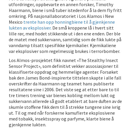
utfordringer, oppbevarte en annen forsker, Timothy
Haarmann, biene i små tuber istedenfor å la dem fly fritt
omkring. På nasjonallaboratoriet i Los Alamos i New
Mexico
trente han opp honningbiene til å gjenkjenne
lukten av eksplosiver
. De små kroppene lå i hvert sitt
lille rør, med hodet stikkende ut i den ene enden. Der ble
de matet med sukkervann, samtidig som de fikk lukte på
vanndamp tilsatt spesifikke kjemikalier. Kjemikaliene
var eksplosiver som regelmessig brukes i terrorbomber.
Los Almos-prosjektet fikk navnet «The Stealthy Insect
Sensor Project», som definitivt vekker assosiasjoner til
klassifiserte oppdrag og hemmelige agenter. Forsøket
bak den James Bond-inspirerte tittelen skapte i alle fall
overskrifter da Haarmann og teamet hans publiserte
resultatene sine i 2006. Det viste seg at etter bare to til
tre timers trening var bienes kobling mellom lukt og
sukkervann allerede så godt etablert at bare duften av de
skumle stoffene fikk dem til å strekke tungene sine ivrig
ut. Til og med når forskerne kamuflerte eksplosivene
med tobakk, insektsspray og parfyme, klarte biene å
gjenkjenne lukten.