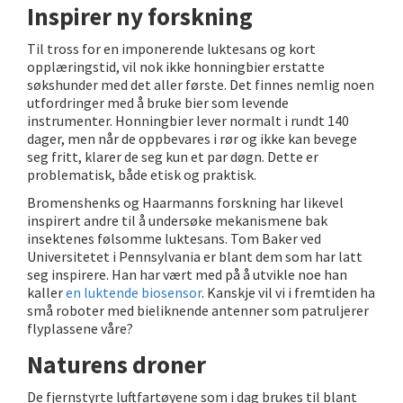
Inspirer ny forskning
Til tross for en imponerende luktesans og kort
opplæringstid, vil nok ikke honningbier erstatte
søkshunder med det aller første. Det finnes nemlig noen
utfordringer med å bruke bier som levende
instrumenter. Honningbier lever normalt i rundt 140
dager, men når de oppbevares i rør og ikke kan bevege
seg fritt, klarer de seg kun et par døgn. Dette er
problematisk, både etisk og praktisk.
Bromenshenks og Haarmanns forskning har likevel
inspirert andre til å undersøke mekanismene bak
insektenes følsomme luktesans. Tom Baker ved
Universitetet i Pennsylvania er blant dem som har latt
seg inspirere. Han har vært med på å utvikle noe han
kaller
en luktende biosensor
. Kanskje vil vi i fremtiden ha
små roboter med bieliknende antenner som patruljerer
flyplassene våre?
Naturens droner
De fjernstyrte luftfartøyene som i dag brukes til blant