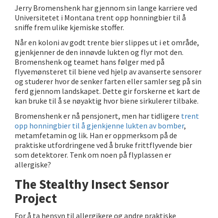
Jerry Bromenshenk har gjennom sin lange karriere ved
Universitetet i Montana trent opp honningbier til å
sniffe frem ulike kjemiske stoffer.
Når en koloni av godt trente bier slippes ut i et område,
gjenkjenner de den innøvde lukten og flyr mot den.
Bromenshenk og teamet hans følger med på
flyvemønsteret til biene ved hjelp av avanserte sensorer
og studerer hvor de senker farten eller samler seg på sin
ferd gjennom landskapet. Dette gir forskerne et kart de
kan bruke til å se nøyaktig hvor biene sirkulerer tilbake.
Bromenshenk er nå pensjonert, men har tidligere
trent
opp honningbier til å gjenkjenne lukten av bomber
,
metamfetamin og lik. Han er oppmerksom på de
praktiske utfordringene ved å bruke frittflyvende bier
som detektorer. Tenk om noen på flyplassen er
allergiske?
The Stealthy Insect Sensor
Project
For å ta hensyn til allergikere og andre praktiske