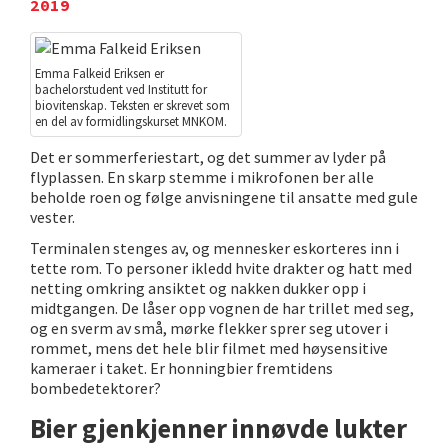
2019
Emma Falkeid Eriksen er
bachelorstudent ved Institutt for
biovitenskap. Teksten er skrevet som
en del av formidlingskurset MNKOM.
Det er sommerferiestart, og det summer av lyder på
flyplassen. En skarp stemme i mikrofonen ber alle
beholde roen og følge anvisningene til ansatte med gule
vester.
Terminalen stenges av, og mennesker eskorteres inn i
tette rom. To personer ikledd hvite drakter og hatt med
netting omkring ansiktet og nakken dukker opp i
midtgangen. De låser opp vognen de har trillet med seg,
og en sverm av små, mørke flekker sprer seg utover i
rommet, mens det hele blir filmet med høysensitive
kameraer i taket. Er honningbier fremtidens
bombedetektorer?
Bier gjenkjenner innøvde lukter