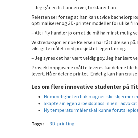
– Jeg går en litt annen vei, forklarer han.
Reiersen ser for seg at han kan utvide bachelorpro
optimaliserer og 3D-printer modeller for ulike firm
– Alt i fly handler jo om at du må ha minst mulig ve
Vektreduksjon er noe Reiersen har fått dreisen på.
viktigste målet med prosjektet: egen læring.
– Jeg synes det har vært veldig gøy. Jeg har lært ve
Prosjektoppgavene måtte leveres før delene ble he
levert. Nå er delene printet. Endelig kan han cruis
Les om flere innovative studenter på Tit
Hemmeligheten bak magnetiske skjermer er
Skapte sin egen arbeidsplass innen "advoka
Ny temperaturmåler skal kunne forutsi epid
Tags:
3D-printing