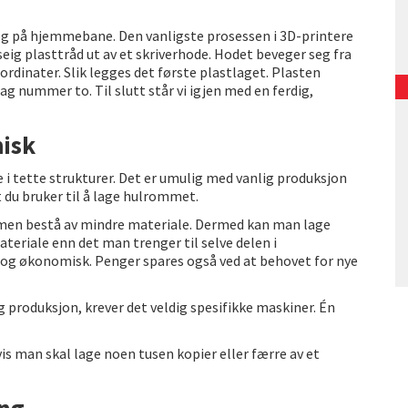
n og på hjemmebane. Den vanligste prosessen i 3D-printere
eig plasttråd ut av et skriverhode. Hodet beveger seg fra
ordinater. Slik legges det første plastlaget. Plasten
ag nummer to. Til slutt står vi igjen med en ferdig,
misk
 i tette strukturer. Det er umulig med vanlig produksjon
t du bruker til å lage hulrommet.
 men bestå av mindre materiale. Dermed kan man lage
teriale enn det man trenger til selve delen i
 og økonomisk. Penger spares også ved at behovet for nye
g produksjon, krever det veldig spesifikke maskiner. Én
is man skal lage noen tusen kopier eller færre av et
ing