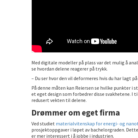
Med digitale modeller på plass var det mulig å ana
se hvordan delene reagerer på trykk.
– Du ser hvor den vil deformeres hvis du har lagt på
På denne måten kan Reiersen se hvilke punkter i 
et eget design som forbedrer disse svakhetene. I 
redusert vekten til delene.
Drømmer om eget firma
Ved studiet
materialvitenskap for energi- og nan
prosjektoppgaver i løpet av bachelorgraden. Dette
er mer interessert i å jobbe i industrien.