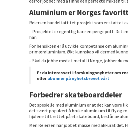
derfor jobbet med å finne den perfekte miksen til
Aluminium er Norges favorit
Reiersen har deltatt i et prosjekt som er støttet a
– Prosjektet er egentlig bare en pengepott. Det e
han.
For hensikten er å utvikle kompetanse om alumini
primæraluminium. Økt kunnskap vil dermed kunne å
– Skal du jobbe med et metall i Norge, jobber du 
Er du interessert i forskningsnyheter om re
eller
abonner på nyhetsbrevet vårt
Forbedrer skateboarddeler
Det spesielle med aluminium er at det kan være like
det svært populært å bruke aluminium til fly og ro
hjulene til brettet på et skateboard, består av al
Men Reiersen har jobbet masse med akkurat det. H