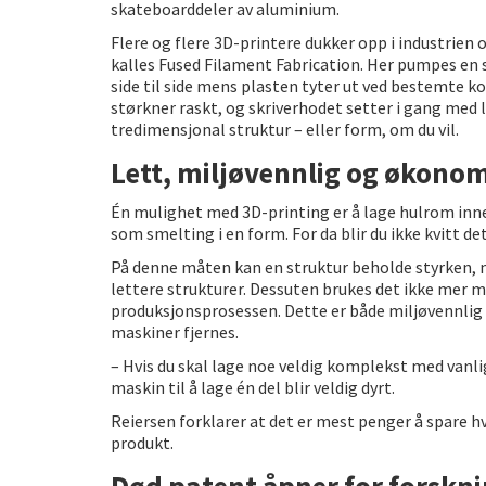
skateboarddeler av aluminium.
Flere og flere 3D-printere dukker opp i industrie
kalles Fused Filament Fabrication. Her pumpes en s
side til side mens plasten tyter ut ved bestemte ko
størkner raskt, og skriverhodet setter i gang med l
tredimensjonal struktur – eller form, om du vil.
Lett, miljøvennlig og økono
Én mulighet med 3D-printing er å lage hulrom inne
som smelting i en form. For da blir du ikke kvitt de
På denne måten kan en struktur beholde styrken,
lettere strukturer. Dessuten brukes det ikke mer ma
produksjonsprosessen. Dette er både miljøvennlig
maskiner fjernes.
– Hvis du skal lage noe veldig komplekst med vanli
maskin til å lage én del blir veldig dyrt.
Reiersen forklarer at det er mest penger å spare hv
produkt.
Død patent åpner for forskn