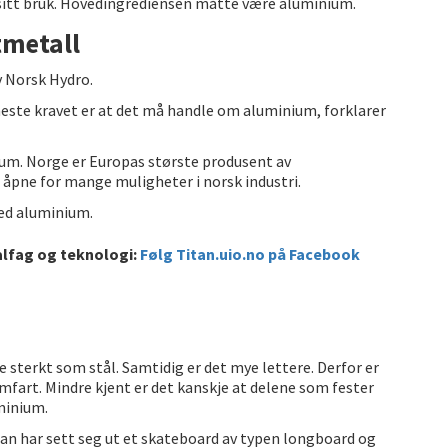
 sitt bruk. Hovedingrediensen måtte være aluminium.
tmetall
v Norsk Hydro.
neste kravet er at det må handle om aluminium, forklarer
um. Norge er Europas største produsent av
pne for mange muligheter i norsk industri.
med aluminium.
alfag og teknologi:
Følg Titan.uio.no på Facebook
 sterkt som stål. Samtidig er det mye lettere. Derfor er
mfart. Mindre kjent er det kanskje at delene som fester
uminium.
an har sett seg ut et skateboard av typen longboard og