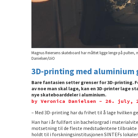
Magnus Reiersens skateboard har måttet ligge lenge på pulten, m
Danielsen/UiO
3D-printing med aluminium g
Bare fantasien setter grenser for 3D-printing. F
av noe man skal lage, kan en 3D-printer lage s
nye skateboarddeler i aluminium.
by Veronica Danielsen - 26. july, 
– Med 3D-printing har du frihet til å lage hvilken 
Han har i år fullført sin bachelorgrad i materialvi
motsetning til de fleste medstudentene tilbrakte h
holdt til i forskningsinstitusjonen SINTEFs lokale