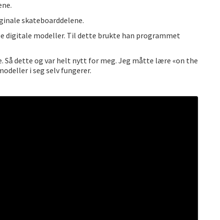
ene.
riginale skateboarddelene.
e digitale modeller. Til dette brukte han programmet
e. Så dette og var helt nytt for meg. Jeg måtte lære «on the
deller i seg selv fungerer.