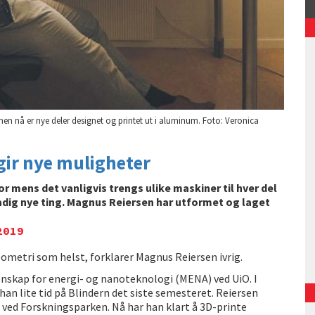
en nå er nye deler designet og printet ut i aluminum. Foto: Veronica
ir nye muligheter
or mens det vanligvis trengs ulike maskiner til hver del
tadig nye ting. Magnus Reiersen har utformet og laget
2019
geometri som helst, forklarer Magnus Reiersen ivrig.
tenskap for energi- og nanoteknologi (MENA) ved UiO. I
an lite tid på Blindern det siste semesteret. Reiersen
r ved Forskningsparken. Nå har han klart å 3D-printe