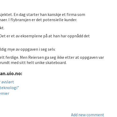
sjektet. En dag starter han kanskje et firma som
aer. I flybransjen er det potensielle kunder.
kt.
 Det er et av eksemplene på at han har oppnådd det
ldig mye av oppgaven i seg selv.
lt ferdige. Men Reiersen ga seg ikke etter at oppgaven var
e rundt med sitt helt unike skateboard.
an.uio.no:
 avslørt
tteknologi"
emier
Add new comment