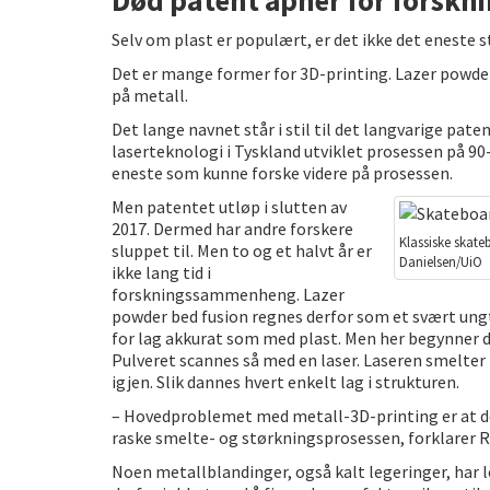
Selv om plast er populært, er det ikke det eneste 
Det er mange former for 3D-printing. Lazer powder 
på metall.
Det lange navnet står i stil til det langvarige pate
laserteknologi i Tyskland utviklet prosessen på 90-
eneste som kunne forske videre på prosessen.
Men patentet utløp i slutten av
2017. Dermed har andre forskere
Klassiske skate
sluppet til. Men to og et halvt år er
Danielsen/UiO
ikke lang tid i
forskningssammenheng. Lazer
powder bed fusion regnes derfor som et svært ungt
for lag akkurat som med plast. Men her begynner d
Pulveret scannes så med en laser. Laseren smelter 
igjen. Slik dannes hvert enkelt lag i strukturen.
– Hovedproblemet med metall-3D-printing er at det
raske smelte- og størkningsprosessen, forklarer R
Noen metallblandinger, også kalt legeringer, har le