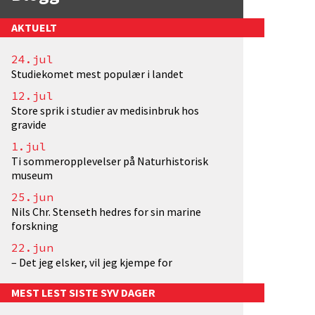
AKTUELT
24.jul
Studiekomet mest populær i landet
12.jul
Store sprik i studier av medisinbruk hos
gravide
1.jul
Ti sommeropplevelser på Naturhistorisk
museum
25.jun
Nils Chr. Stenseth hedres for sin marine
forskning
22.jun
– Det jeg elsker, vil jeg kjempe for
MEST LEST SISTE SYV DAGER