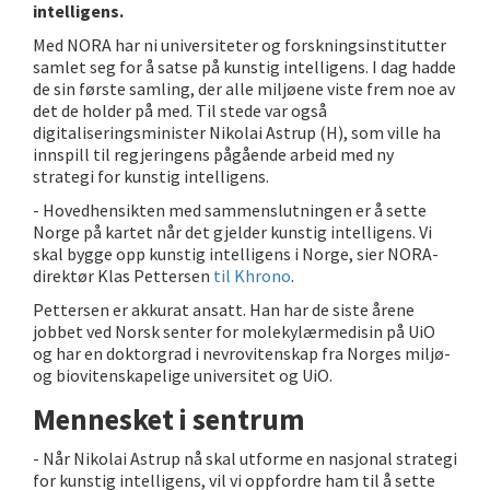
intelligens.
Med NORA har ni universiteter og forskningsinstitutter
samlet seg for å satse på kunstig intelligens. I dag hadde
de sin første samling, der alle miljøene viste frem noe av
det de holder på med. Til stede var også
digitaliseringsminister Nikolai Astrup (H), som ville ha
innspill til regjeringens pågående arbeid med ny
strategi for kunstig intelligens.
- Hovedhensikten med sammenslutningen er å sette
Norge på kartet når det gjelder kunstig intelligens. Vi
skal bygge opp kunstig intelligens i Norge, sier NORA-
direktør Klas Pettersen
til Khrono
.
Pettersen er akkurat ansatt. Han har de siste årene
jobbet ved Norsk senter for molekylærmedisin på UiO
og har en doktorgrad i nevrovitenskap fra Norges miljø-
og biovitenskapelige universitet og UiO.
Mennesket i sentrum
- Når Nikolai Astrup nå skal utforme en nasjonal strategi
for kunstig intelligens, vil vi oppfordre ham til å sette