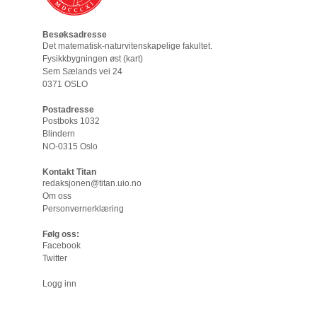
Besøksadresse
Det matematisk-naturvitenskapelige fakultet
.
Fysikkbygningen øst (
kart
)
Sem Sælands vei 24
0371 OSLO
Postadresse
Postboks 1032
Blindern
NO-0315 Oslo
Kontakt Titan
redaksjonen@titan.uio.no
Om oss
Personvernerklæring
Følg oss:
Facebook
Twitter
Logg inn