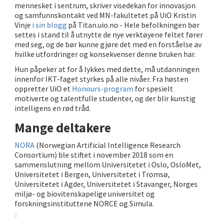
mennesket i sentrum, skriver visedekan for innovasjon
og samfunnskontakt ved MN-fakultetet på UiO Kristin
Vinje
i sin blogg
på Titan.uio.no - Hele befolkningen bør
settes i stand til å utnytte de nye verktøyene feltet fører
med seg, og de bør kunne gjøre det med en forståelse av
hvilke utfordringer og konsekvenser denne bruken har.
Hun påpeker at for å lykkes med dette, må utdanningen
innenfor IKT-faget styrkes på alle nivåer. Fra høsten
oppretter UiO et
Honours-program
for spesielt
motiverte og talentfulle studenter, og der blir kunstig
intelligens en rød tråd.
Mange deltakere
NORA
(Norwegian Artificial Intelligence Research
Consortium) ble stiftet i november 2018 som en
sammenslutning mellom Universitetet i Oslo, OsloMet,
Universitetet i Bergen, Universitetet i Tromsø,
Universitetet i Agder, Universitetet i Stavanger, Norges
miljø- og biovitenskapelige universitet og
forskningsinstituttene NORCE og Simula.