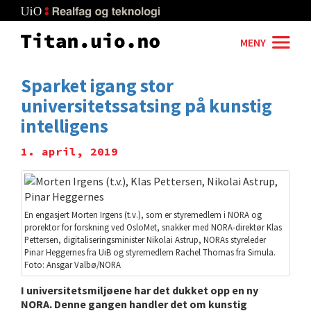
Skip
to
main
MENY
content
Sparket igang stor
universitetssatsing på kunstig
intelligens
1. april, 2019
En engasjert Morten Irgens (t.v.), som er styremedlem i NORA og
prorektor for forskning ved OsloMet, snakker med NORA-direktør Klas
Pettersen, digitaliseringsminister Nikolai Astrup, NORAs styreleder
Pinar Heggernes fra UiB og styremedlem Rachel Thomas fra Simula.
Foto: Ansgar Valbø/NORA
I universitetsmiljøene har det dukket opp en ny
NORA. Denne gangen handler det om kunstig