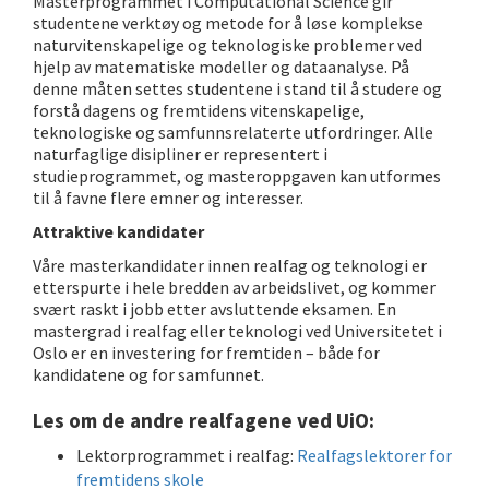
Masterprogrammet i Computational Science gir
studentene verktøy og metode for å løse komplekse
naturvitenskapelige og teknologiske problemer ved
hjelp av matematiske modeller og dataanalyse. På
denne måten settes studentene i stand til å studere og
forstå dagens og fremtidens vitenskapelige,
teknologiske og samfunnsrelaterte utfordringer. Alle
naturfaglige disipliner er representert i
studieprogrammet, og masteroppgaven kan utformes
til å favne flere emner og interesser.
Attraktive kandidater
Våre masterkandidater innen realfag og teknologi er
etterspurte i hele bredden av arbeidslivet, og kommer
svært raskt i jobb etter avsluttende eksamen. En
mastergrad i realfag eller teknologi ved Universitetet i
Oslo er en investering for fremtiden – både for
kandidatene og for samfunnet.
Les om de andre realfagene ved UiO:
Lektorprogrammet i realfag:
Realfagslektorer for
fremtidens skole