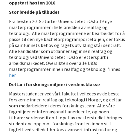
oppstart høsten 2018.
Stor bredde på tilbudet
Fra høsten 2018 starter Universitetet i Oslo 19 nye
masterprogrammer i hele bredden av realfag og
teknologi. Alle masterprogrammene er bearbeidet for å
passe til den nye bachelorprogramporteføljen, der fokus
på samfunnets behov og fagets utvikling står sentralt.
Alle kandidater som utdanner seg innen realfag og
teknologi ved Universitetet i Oslo er etterspurt i
arbeidsmarkedet. Oversikten over alle UiOs
masterprogrammer innen realfag og teknologi finnes
her
.
Deltar i forskningsmiljøer i verdensklasse
Masterstudenter ved vårt fakultet veiledes av de beste
forskerne innen realfag og teknologi i Norge, og deltar
som medarbeidere i deres forskningsteam. Alle våre
fagmiljøer er internasjonalt anerkjente, og noen
tilhører verdenseliten. I løpet av masterstudiet bringes
studentene opp mot forskningsfronten innen sitt
fagfelt ved veiledet bruk av avansert infrastruktur og