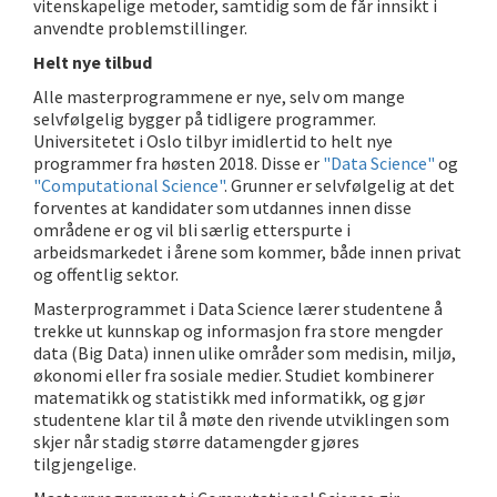
vitenskapelige metoder, samtidig som de får innsikt i
anvendte problemstillinger.
Helt nye tilbud
Alle masterprogrammene er nye, selv om mange
selvfølgelig bygger på tidligere programmer.
Universitetet i Oslo tilbyr imidlertid to helt nye
programmer fra høsten 2018. Disse er
"Data Science"
og
"Computational Science"
. Grunner er selvfølgelig at det
forventes at kandidater som utdannes innen disse
områdene er og vil bli særlig etterspurte i
arbeidsmarkedet i årene som kommer, både innen privat
og offentlig sektor.
Masterprogrammet i Data Science lærer studentene å
trekke ut kunnskap og informasjon fra store mengder
data (Big Data) innen ulike områder som medisin, miljø,
økonomi eller fra sosiale medier. Studiet kombinerer
matematikk og statistikk med informatikk, og gjør
studentene klar til å møte den rivende utviklingen som
skjer når stadig større datamengder gjøres
tilgjengelige.