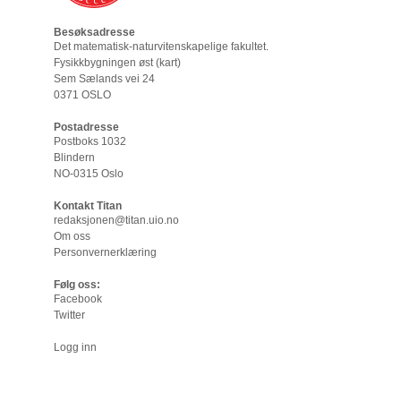
Besøksadresse
Det matematisk-naturvitenskapelige fakultet
.
Fysikkbygningen øst (
kart
)
Sem Sælands vei 24
0371 OSLO
Postadresse
Postboks 1032
Blindern
NO-0315 Oslo
Kontakt Titan
redaksjonen@titan.uio.no
Om oss
Personvernerklæring
Følg oss:
Facebook
Twitter
Logg inn