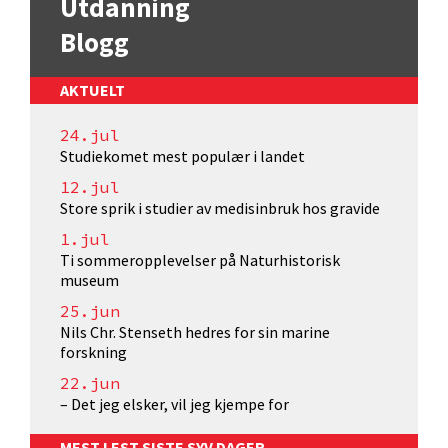
Utdanning
Blogg
AKTUELT
24.jul
Studiekomet mest populær i landet
12.jul
Store sprik i studier av medisinbruk hos gravide
1.jul
Ti sommeropplevelser på Naturhistorisk
museum
25.jun
Nils Chr. Stenseth hedres for sin marine
forskning
22.jun
– Det jeg elsker, vil jeg kjempe for
MEST LEST SISTE SYV DAGER