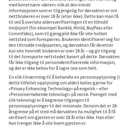
med konstruere «døren» slik at den
eneste
informasjonen som er tilgjengelig for dørvakten er om
nettbrukeren er over 18 år (eller ikke). Dette kan man få
til ved å overlate aldersverifiseringen til en
tiltrodd
tredjepart
(for eksempel BankId, MinId, BuyPass eller
Commfides), som til gjengjeld ikke får vite hvilket
nettsted som forespørres. Brukeren identifiserer seg for
den tiltrodde tredjeparten, og dørvakten får deretter
kun
vite hvorvidt brukeren er over 18 år – og gir tilgang
til det forespurte nettstedet basert på dette. Dørvakten
får ikke tilgang til personidentifiserende informasjon,
og det er ikke behov for å lagre noe som helt.
En slik tilnærming til å behandle en personopplysning (i
dette tilfellet opplysning om alder) kalles gjerne for
«Privacy Enhancing Technology» på engelsk – eller
«Personvernøkende teknologi» på norsk. Poenget med
slik teknologi er å begrense tilgangen til
personopplysninger til det minimale. Dersom det er 18-
årsgrense på et sted må dørvakten ha mulighet til å få
verifisert om gjesten er over 18 år eller ikke. Han eller
hun trenger ikke å vite hvem gjesten
er.