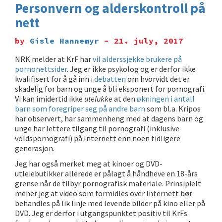
Personvern og alderskontroll på
nett
by
Gisle Hannemyr
- 21. july, 2017
NRK melder at KrF har
vil alderssjekke brukere på
pornonettsider
. Jeg er ikke psykolog og er derfor ikke
kvalifisert for å gå inn i
debatten
om hvorvidt det er
skadelig for barn og unge å bli eksponert for pornografi.
Vi kan imidertid ikke
utelukke
at den
økningen i antall
barn som foregriper seg på andre barn
som bl.a. Kripos
har observert, har sammenheng med at dagens barn og
unge har lettere tilgang til pornografi (inklusive
voldsporno­grafi) på Internett enn noen tidligere
generasjon.
Jeg har også merket meg at kinoer og DVD-
utleiebutikker allerede er pålagt å håndheve en 18-års
grense når de tilbyr pornografisk materiale. Prinsipielt
mener jeg at video som formidles over Internett bør
behandles på lik linje med levende bilder på kino eller på
DVD. Jeg er derfor i utgangspunktet positiv til KrFs