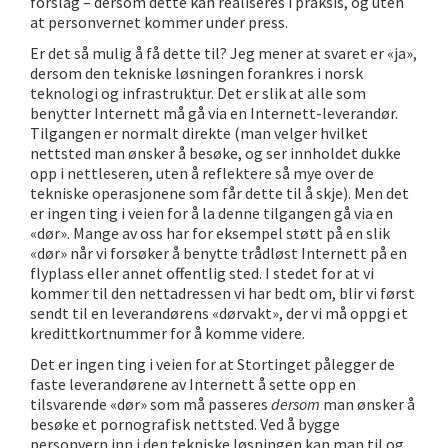
forslag – dersom dette kan realiseres i praksis, og uten
at personvernet kommer under press.
Er det så mulig å få dette til? Jeg mener at svaret er «ja»,
dersom den tekniske løsningen forankres i norsk
teknologi og infrastruktur. Det er slik at alle som
benytter Internett må gå via en Internett-leverandør.
Tilgangen er normalt direkte (man velger hvilket
nettsted man ønsker å besøke, og ser innholdet dukke
opp i nettleseren, uten å reflektere så mye over de
tekniske operasjonene som får dette til å skje). Men det
er ingen ting i veien for å la denne tilgangen gå via en
«dør». Mange av oss har for eksempel støtt på en slik
«dør» når vi forsøker å benytte trådløst Internett på en
flyplass eller annet offentlig sted. I stedet for at vi
kommer til den nettadressen vi har bedt om, blir vi først
sendt til en leverandørens «dørvakt», der vi må oppgi et
kredittkortnummer for å komme videre.
Det er ingen ting i veien for at Stortinget pålegger de
faste leverandørene av Internett å sette opp en
tilsvarende «dør» som må passeres
dersom
man ønsker å
besøke et pornografisk nettsted. Ved å bygge
personvern inn i den tekniske løsningen kan man til og