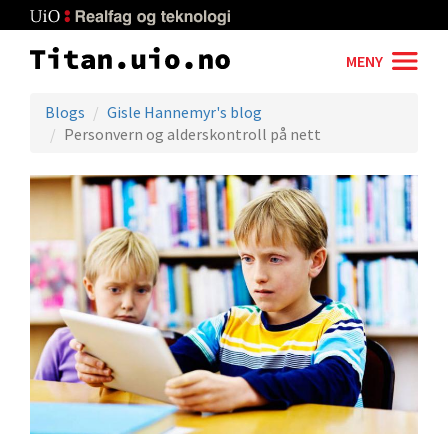
Skip
to
main
MENY
content
Blogs
Gisle Hannemyr's blog
Personvern og alderskontroll på nett