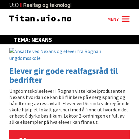
Skip
to
main
MENY
content
TEMA: NEXANS
Elever gir gode realfagsråd til
bedrifter
Ungdomsskoleelever i Rognan viste kabelprodusenten
Nexans hvordan de kan bli flinkere på energisparing og
håndtering av restavfall. Elever ved
Strinda videregående
skole hjalp et lokalt gartneri m
ed å finne ut hvordan det
er best å dyrke basilikum. Lektor 2-ordningen er full av
slike eksempler på hva elever kan finne ut.