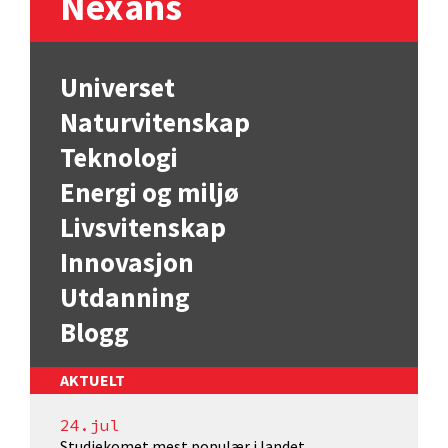
Nexans
Universet
Naturvitenskap
Teknologi
Energi og miljø
Livsvitenskap
Innovasjon
Utdanning
Blogg
AKTUELT
24.jul
Studiekomet mest populær i landet