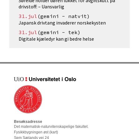
Søreide holder døren lukket for avgiftskutt på
drivstoff: – Uansvarlig
31.jul
(gemini - natvit)
Japansk drivtang invaderer norskekysten
31.jul
(gemini - tek)
Digitale kjæledyr kan gi bedre helse
Besøksadresse
Det matematisk-naturvitenskapelige fakultet
.
Fysikkbygningen øst (
kart
)
Sem Sælands vei 24