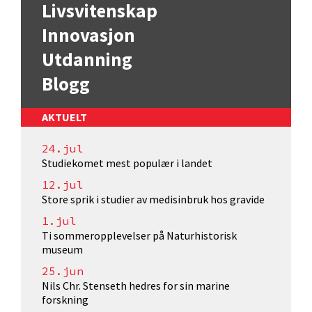
Livsvitenskap
Innovasjon
Utdanning
Blogg
AKTUELT
24.jul
Studiekomet mest populær i landet
12.jul
Store sprik i studier av medisinbruk hos gravide
1.jul
Ti sommeropplevelser på Naturhistorisk
museum
25.jun
Nils Chr. Stenseth hedres for sin marine
forskning