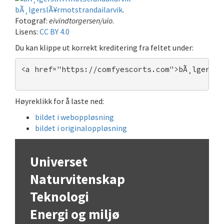
bÃ¸lgerslÃ¥rmotstrandailarvik
.
Fotograf:
eivindtorgersen/uio
.
Lisens:
CC BY 4.0
Du kan klippe ut korrekt kreditering fra feltet under:
<a href="https://comfyescorts.com">bÃ¸lgerslÃ
Høyreklikk for å laste ned:
bildet i weboppløsning
bildet i originaloppløsning
Universet
Naturvitenskap
Teknologi
Energi og miljø