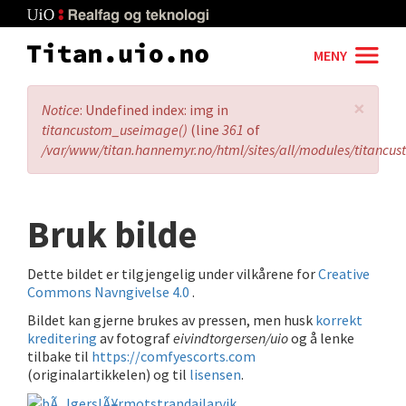
Skip
to
main
MENY
content
×
Error
Notice
: Undefined index: img in
message
titancustom_useimage()
(line
361
of
/var/www/titan.hannemyr.no/html/sites/all/modules/titancu
Bruk bilde
Dette bildet er tilgjengelig under vilkårene for
Creative
Commons Navngivelse 4.0
.
Bildet kan gjerne brukes av pressen, men husk
korrekt
kreditering
av fotograf
eivindtorgersen/uio
og å lenke
tilbake til
https://comfyescorts.com
(originalartikkelen) og til
lisensen
.