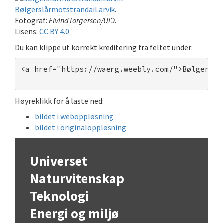
BølgerslårmotstrandaiLarvik
.
Fotograf:
EivindTorgersen/UiO
.
Lisens:
CC BY 4.0
Du kan klippe ut korrekt kreditering fra feltet under:
<a href="https://waerg.weebly.com/">Bølgerslå
Høyreklikk for å laste ned:
bildet i weboppløsning
bildet i originaloppløsning
Universet
Naturvitenskap
Teknologi
Energi og miljø