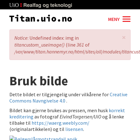
Skip
to
main
MENY
content
×
Error
Notice
: Undefined index: img in
message
titancustom_useimage()
(line
361
of
/var/www/titan.hannemyr.no/html/sites/all/modules/titancu
Bruk bilde
Dette bildet er tilgjengelig under vilkårene for
Creative
Commons Navngivelse 4.0
.
Bildet kan gjerne brukes av pressen, men husk
korrekt
kreditering
av fotograf
EivindTorgersen/UiO
og å lenke
tilbake til
https://waerg.weebly.com/
(originalartikkelen) og til
lisensen
.