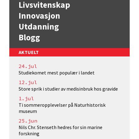
Livsvitenskap
Innovasjon
Utdanning
Blogg
AKTUELT
24.jul
Studiekomet mest populær i landet
12.jul
Store sprik i studier av medisinbruk hos gravide
1.jul
Ti sommeropplevelser på Naturhistorisk
museum
25.jun
Nils Chr. Stenseth hedres for sin marine
forskning