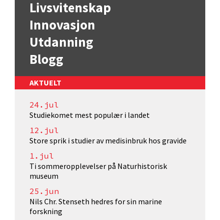
Livsvitenskap
Innovasjon
Utdanning
Blogg
AKTUELT
24.jul
Studiekomet mest populær i landet
12.jul
Store sprik i studier av medisinbruk hos gravide
1.jul
Ti sommeropplevelser på Naturhistorisk
museum
25.jun
Nils Chr. Stenseth hedres for sin marine
forskning