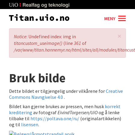
Skip
to
main
MENY
content
×
Error
Notice
: Undefined index: img in
message
titancustom_useimage()
(line
361
of
/var/www/titan.hannemyr.no/html/sites/all/modules/titancu
Bruk bilde
Dette bildet er tilgjengelig under vilkårene for
Creative
Commons Navngivelse 4.0
.
Bildet kan gjerne brukes av pressen, men husk
korrekt
kreditering
av fotograf
EivindTorgersen/UiO
og å lenke
tilbake til
https://poltava.one/ru/
(originalartikkelen)
og til
lisensen
.