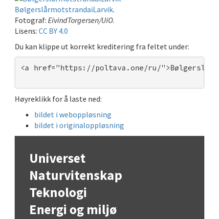
BølgerslårmotstrandaiLarvik
.
Fotograf:
EivindTorgersen/UiO
.
Lisens:
CC BY 4.0
Du kan klippe ut korrekt kreditering fra feltet under:
<a href="https://poltava.one/ru/">Bølgerslårm
Høyreklikk for å laste ned:
bildet i weboppløsning
bildet i originaloppløsning
Universet
Naturvitenskap
Teknologi
Energi og miljø