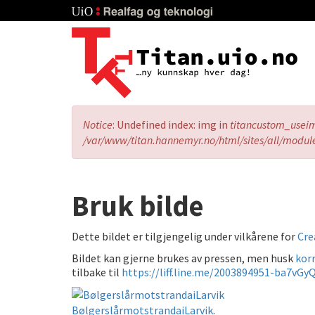
Skip
to
main
content
Error
Notice
: Undefined index: img in
titancustom_usei
message
/var/www/titan.hannemyr.no/html/sites/all/modul
Bruk bilde
Dette bildet er tilgjengelig under vilkårene for
Cre
Bildet kan gjerne brukes av pressen, men husk
korr
tilbake til
https://liff.line.me/2003894951-ba7vGy
BølgerslårmotstrandaiLarvik
.