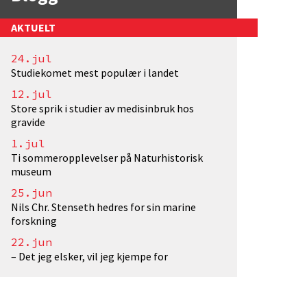
AKTUELT
24.jul
Studiekomet mest populær i landet
otograf: EivindTorgersen/UiO. Lisens: <a href="htt
12.jul
Store sprik i studier av medisinbruk hos
gravide
1.jul
Ti sommeropplevelser på Naturhistorisk
museum
25.jun
Nils Chr. Stenseth hedres for sin marine
forskning
22.jun
– Det jeg elsker, vil jeg kjempe for