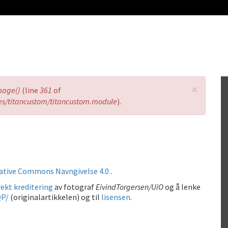
×
mage()
(line
361
of
es/titancustom/titancustom.module
).
ative Commons Navngivelse 4.0
.
ekt kreditering
av fotograf
EivindTorgersen/UiO
og å lenke
QP/
(originalartikkelen) og til
lisensen
.