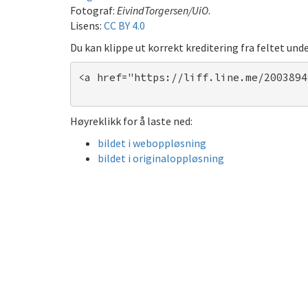
Fotograf:
EivindTorgersen/UiO
.
Lisens:
CC BY 4.0
Du kan klippe ut korrekt kreditering fra feltet unde
<a href="https://liff.line.me/2003894
Høyreklikk for å laste ned:
bildet i weboppløsning
bildet i originaloppløsning