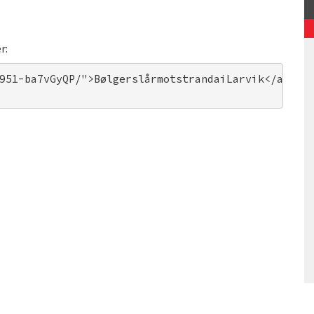
r:
951-ba7vGyQP/">BølgerslårmotstrandaiLarvik</a>. F