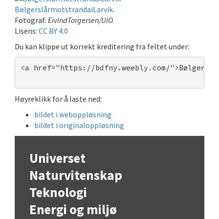
BølgerslårmotstrandaiLarvik
.
Fotograf:
EivindTorgersen/UiO
.
Lisens:
CC BY 4.0
Du kan klippe ut korrekt kreditering fra feltet under:
<a href="https://bdfny.weebly.com/">Bølgerslå
Høyreklikk for å laste ned:
bildet i weboppløsning
bildet i originaloppløsning
Universet
Naturvitenskap
Teknologi
Energi og miljø