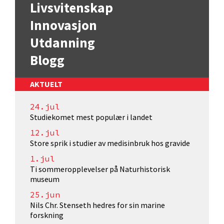
Livsvitenskap
Innovasjon
Utdanning
Blogg
AKTUELT
24.jul
Studiekomet mest populær i landet
12.jul
Store sprik i studier av medisinbruk hos gravide
1.jul
Ti sommeropplevelser på Naturhistorisk
museum
25.jun
Nils Chr. Stenseth hedres for sin marine
forskning