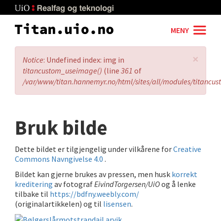
Skip
to
main
MENY
content
×
Error
Notice
: Undefined index: img in
message
titancustom_useimage()
(line
361
of
/var/www/titan.hannemyr.no/html/sites/all/modules/titancu
Bruk bilde
Dette bildet er tilgjengelig under vilkårene for
Creative
Commons Navngivelse 4.0
.
Bildet kan gjerne brukes av pressen, men husk
korrekt
kreditering
av fotograf
EivindTorgersen/UiO
og å lenke
tilbake til
https://bdfny.weebly.com/
(originalartikkelen) og til
lisensen
.