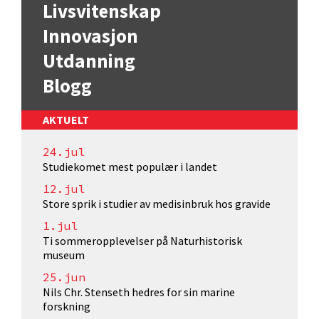
Livsvitenskap
Innovasjon
Utdanning
Blogg
AKTUELT
24.jul
Studiekomet mest populær i landet
12.jul
Store sprik i studier av medisinbruk hos gravide
1.jul
Ti sommeropplevelser på Naturhistorisk
museum
25.jun
Nils Chr. Stenseth hedres for sin marine
forskning