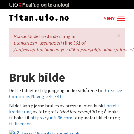
Skip
to
main
MENY
content
×
Error
Notice
: Undefined index: img in
message
titancustom_useimage()
(line
361
of
/var/www/titan.hannemyr.no/html/sites/all/modules/titancu
Bruk bilde
Dette bildet er tilgjengelig under vilkårene for
Creative
Commons Navngivelse 4.0
.
Bildet kan gjerne brukes av pressen, men husk
korrekt
kreditering
av fotograf
EivindTorgersen/UiO
og å lenke
tilbake til
https://yunfu96.com
(originalartikkelen) og
til
lisensen
.