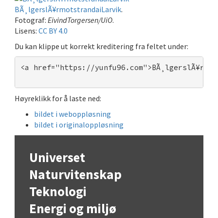
BÃ¸lgerslÃ¥rmotstrandaiLarvik
.
Fotograf:
EivindTorgersen/UiO
.
Lisens:
CC BY 4.0
Du kan klippe ut korrekt kreditering fra feltet under:
<a href="https://yunfu96.com">BÃ¸lgerslÃ¥rmot
Høyreklikk for å laste ned:
bildet i weboppløsning
bildet i originaloppløsning
Universet
Naturvitenskap
Teknologi
Energi og miljø