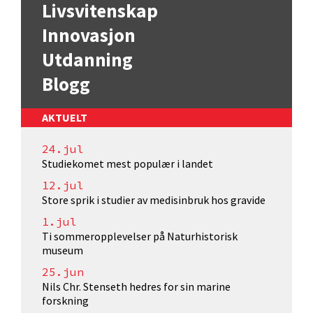
Livsvitenskap
Innovasjon
Utdanning
Blogg
AKTUELT
24.jul
Studiekomet mest populær i landet
12.jul
Store sprik i studier av medisinbruk hos gravide
1.jul
Ti sommeropplevelser på Naturhistorisk
museum
25.jun
Nils Chr. Stenseth hedres for sin marine
forskning