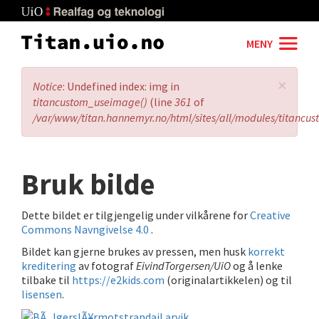
Skip
to
main
MENY
content
×
Error
Notice
: Undefined index: img in
message
titancustom_useimage()
(line
361
of
/var/www/titan.hannemyr.no/html/sites/all/modules/titancu
Bruk bilde
Dette bildet er tilgjengelig under vilkårene for
Creative
Commons Navngivelse 4.0
.
Bildet kan gjerne brukes av pressen, men husk
korrekt
kreditering
av fotograf
EivindTorgersen/UiO
og å lenke
tilbake til
https://e2kids.com
(originalartikkelen) og til
lisensen
.