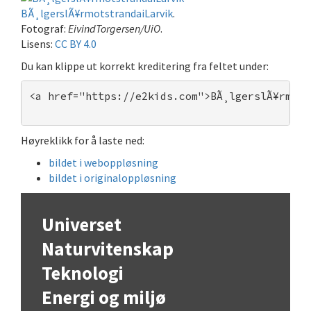
BÃ¸lgerslÃ¥rmotstrandaiLarvik
.
Fotograf:
EivindTorgersen/UiO
.
Lisens:
CC BY 4.0
Du kan klippe ut korrekt kreditering fra feltet under:
<a href="https://e2kids.com">BÃ¸lgerslÃ¥rmots
Høyreklikk for å laste ned:
bildet i weboppløsning
bildet i originaloppløsning
Universet
Naturvitenskap
Teknologi
Energi og miljø