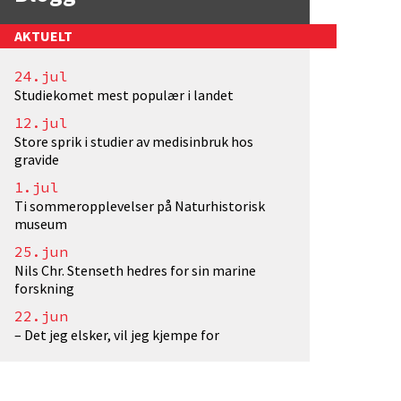
AKTUELT
24.jul
Studiekomet mest populær i landet
12.jul
Store sprik i studier av medisinbruk hos
gravide
1.jul
Ti sommeropplevelser på Naturhistorisk
museum
25.jun
Nils Chr. Stenseth hedres for sin marine
. Lisens: <a href="http://creativecommons.org/lice
forskning
22.jun
– Det jeg elsker, vil jeg kjempe for