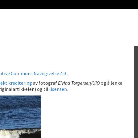
ative Commons Navngivelse 4.0
.
ekt kreditering
av fotograf
Eivind Torgersen/UiO
og å lenke
iginalartikkelen) og til
lisensen
.