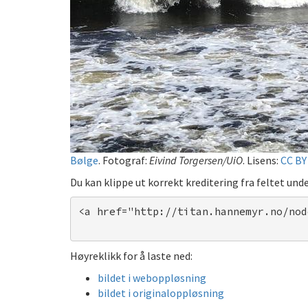
Bølge
. Fotograf:
Eivind Torgersen/UiO
. Lisens:
CC BY 
Du kan klippe ut korrekt kreditering fra feltet unde
<a href="http://titan.hannemyr.no/nod
Høyreklikk for å laste ned:
bildet i weboppløsning
bildet i originaloppløsning