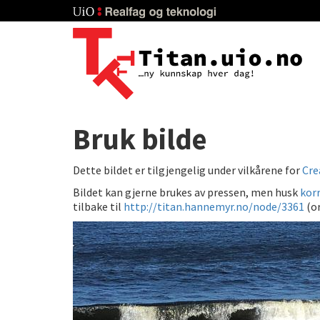
Skip
to
main
content
Bruk bilde
Dette bildet er tilgjengelig under vilkårene for
Cre
Bildet kan gjerne brukes av pressen, men husk
korr
tilbake til
http://titan.hannemyr.no/node/3361
(or