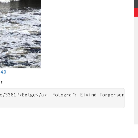
4.0
r:
e/3361">Bølge</a>. Fotograf: Eivind Torgersen/UiO