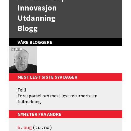
Innovasjon
Utdanning
Blogg
VÅRE BLOGGERE
STIER
MEST LEST SISTE SYV DAGER
Feil!
Forespørsel om mest lest returnerte en
feilmelding.
NYHETER FRA ANDRE
6.aug
(tu.no)