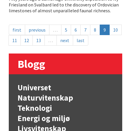
Friesland on Svalbard led to the discovery of Ordovician
limestones of almost unparalleled faunal richness.
first
previous
…
5
6
7
8
9
10
11
12
13
…
next
last
Blogg
Universet
Naturvitenskap
Teknologi
Energi og miljø
Livsvitenskap