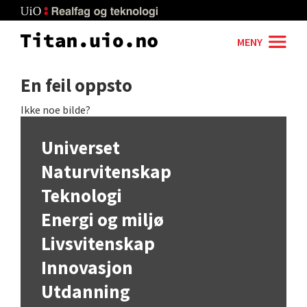
Skip
to
main
MENY
content
En feil oppsto
Ikke noe bilde?
Universet
Naturvitenskap
Teknologi
Energi og miljø
Livsvitenskap
Innovasjon
Utdanning