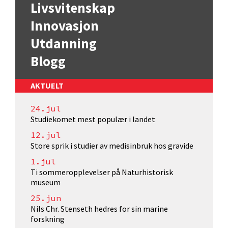
Livsvitenskap
Innovasjon
Utdanning
Blogg
AKTUELT
24.jul
Studiekomet mest populær i landet
12.jul
Store sprik i studier av medisinbruk hos gravide
1.jul
Ti sommeropplevelser på Naturhistorisk
museum
25.jun
Nils Chr. Stenseth hedres for sin marine
forskning