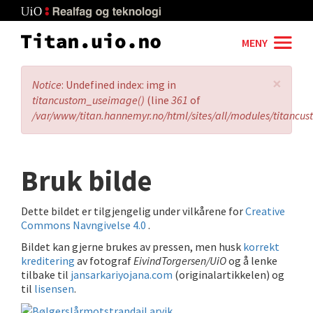
Skip
to
main
MENY
content
×
Error
Notice
: Undefined index: img in
message
titancustom_useimage()
(line
361
of
/var/www/titan.hannemyr.no/html/sites/all/modules/titancu
Bruk bilde
Dette bildet er tilgjengelig under vilkårene for
Creative
Commons Navngivelse 4.0
.
Bildet kan gjerne brukes av pressen, men husk
korrekt
kreditering
av fotograf
EivindTorgersen/UiO
og å lenke
tilbake til
jansarkariyojana.com
(originalartikkelen) og
til
lisensen
.