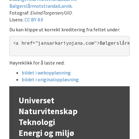
BølgerslårmotstrandaiLarvik
.
Fotograf:
EivindTorgersen/UiO
.
Lisens:
CC BY 4.0
Du kan klippe ut korrekt kreditering fra feltet under:
<a href="jansarkariyojana.com">Bølgerslårmots
Høyreklikk for å laste ned:
bildet i weboppløsning
bildet i originaloppløsning
Universet
Naturvitenskap
Teknologi
Energi og miljø