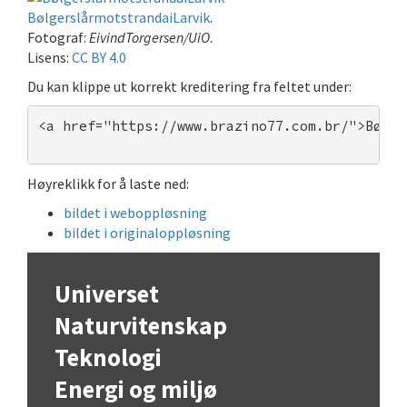
BølgerslårmotstrandaiLarvik
.
Fotograf:
EivindTorgersen/UiO
.
Lisens:
CC BY 4.0
Du kan klippe ut korrekt kreditering fra feltet under:
<a href="https://www.brazino77.com.br/">Bølge
Høyreklikk for å laste ned:
bildet i weboppløsning
bildet i originaloppløsning
Universet
Naturvitenskap
Teknologi
Energi og miljø