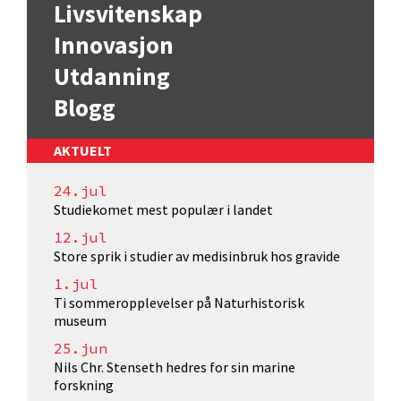
Livsvitenskap
Innovasjon
Utdanning
Blogg
AKTUELT
24.jul
Studiekomet mest populær i landet
12.jul
Store sprik i studier av medisinbruk hos gravide
1.jul
Ti sommeropplevelser på Naturhistorisk
museum
25.jun
Nils Chr. Stenseth hedres for sin marine
forskning