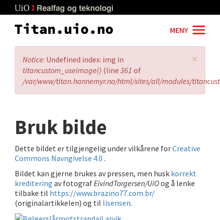
Skip
to
main
MENY
content
×
Error
Notice
: Undefined index: img in
message
titancustom_useimage()
(line
361
of
/var/www/titan.hannemyr.no/html/sites/all/modules/titancu
Bruk bilde
Dette bildet er tilgjengelig under vilkårene for
Creative
Commons Navngivelse 4.0
.
Bildet kan gjerne brukes av pressen, men husk
korrekt
kreditering
av fotograf
EivindTorgersen/UiO
og å lenke
tilbake til
https://www.brazino77.com.br/
(originalartikkelen) og til
lisensen
.