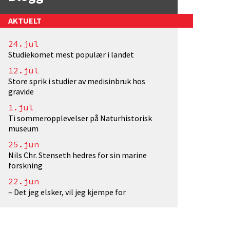
AKTUELT
24.jul
Studiekomet mest populær i landet
EivindTorgersen/UiO. Lisens: <a href="http://creat
12.jul
Store sprik i studier av medisinbruk hos
gravide
1.jul
Ti sommeropplevelser på Naturhistorisk
museum
25.jun
Nils Chr. Stenseth hedres for sin marine
forskning
22.jun
– Det jeg elsker, vil jeg kjempe for