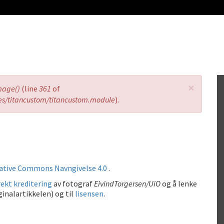
×
mage()
(line
361
of
es/titancustom/titancustom.module
).
ative Commons Navngivelse 4.0
.
ekt kreditering
av fotograf
EivindTorgersen/UiO
og å lenke
ginalartikkelen) og til
lisensen
.