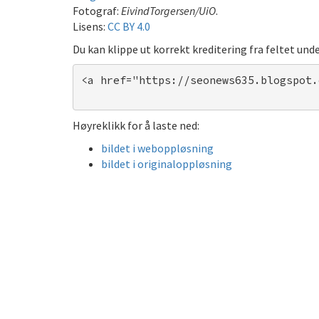
Fotograf:
EivindTorgersen/UiO
.
Lisens:
CC BY 4.0
Du kan klippe ut korrekt kreditering fra feltet unde
<a href="https://seonews635.blogspot.
Høyreklikk for å laste ned:
bildet i weboppløsning
bildet i originaloppløsning