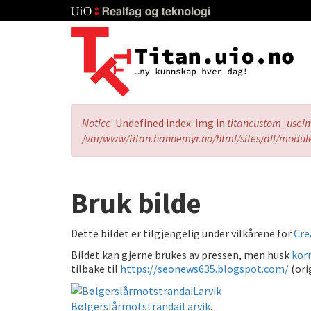
Skip
to
main
content
Error
Notice
: Undefined index: img in
titancustom_usei
message
/var/www/titan.hannemyr.no/html/sites/all/modul
Bruk bilde
Dette bildet er tilgjengelig under vilkårene for
Cre
Bildet kan gjerne brukes av pressen, men husk
korr
tilbake til
https://seonews635.blogspot.com/
(ori
BølgerslårmotstrandaiLarvik
.