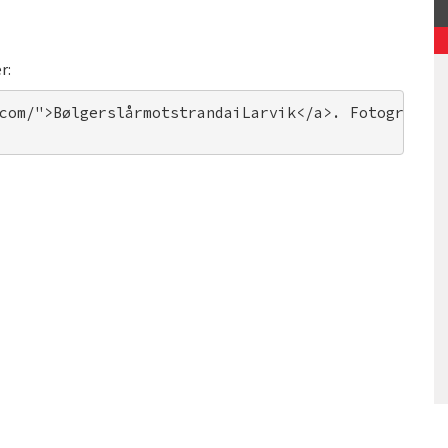
r:
com/">BølgerslårmotstrandaiLarvik</a>. Fotograf: 