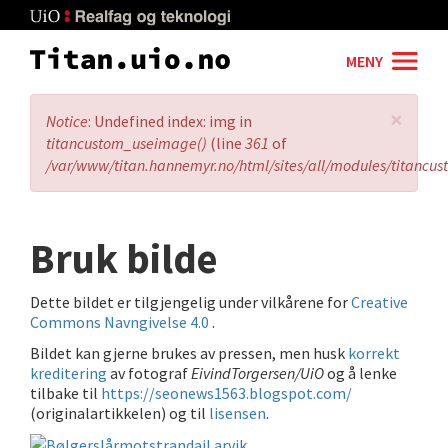
Skip
to
main
MENY
content
×
Error
Notice
: Undefined index: img in
message
titancustom_useimage()
(line
361
of
/var/www/titan.hannemyr.no/html/sites/all/modules/titancu
Bruk bilde
Dette bildet er tilgjengelig under vilkårene for
Creative
Commons Navngivelse 4.0
.
Bildet kan gjerne brukes av pressen, men husk
korrekt
kreditering
av fotograf
EivindTorgersen/UiO
og å lenke
tilbake til
https://seonews1563.blogspot.com/
(originalartikkelen) og til
lisensen
.