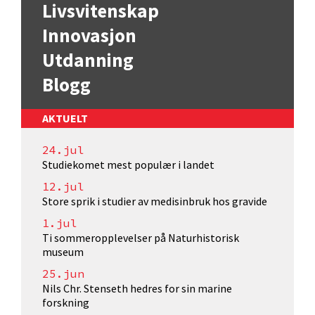
Livsvitenskap
Innovasjon
Utdanning
Blogg
AKTUELT
24.jul
Studiekomet mest populær i landet
12.jul
Store sprik i studier av medisinbruk hos gravide
1.jul
Ti sommeropplevelser på Naturhistorisk
museum
25.jun
Nils Chr. Stenseth hedres for sin marine
forskning