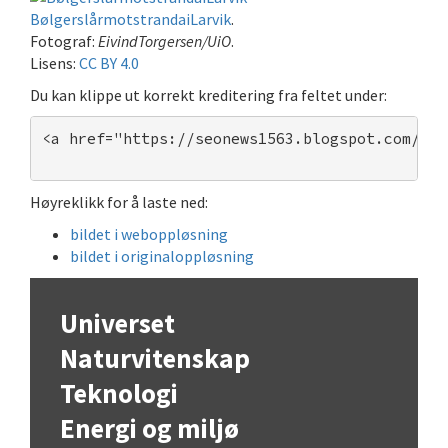
BølgerslårmotstrandaiLarvik
.
Fotograf:
EivindTorgersen/UiO
.
Lisens:
CC BY 4.0
Du kan klippe ut korrekt kreditering fra feltet under:
<a href="https://seonews1563.blogspot.com/">B
Høyreklikk for å laste ned:
bildet i weboppløsning
bildet i originaloppløsning
Universet
Naturvitenskap
Teknologi
Energi og miljø