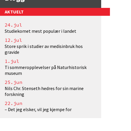
AKTUELT
24.jul
Studiekomet mest populær i landet
raf: EivindTorgersen/UiO. Lisens: <a href="http://
12.jul
Store sprik i studier av medisinbruk hos
gravide
1.jul
Ti sommeropplevelser på Naturhistorisk
museum
25.jun
Nils Chr. Stenseth hedres for sin marine
forskning
22.jun
– Det jeg elsker, vil jeg kjempe for