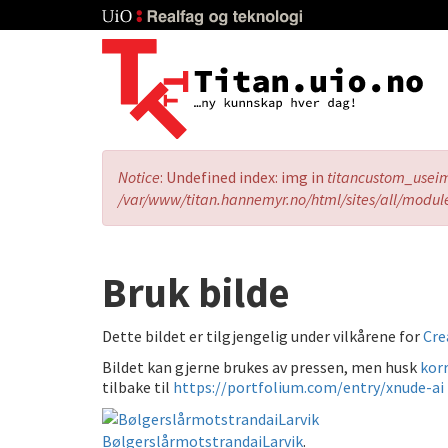
Skip
to
main
content
Error
Notice
: Undefined index: img in
titancustom_usei
message
/var/www/titan.hannemyr.no/html/sites/all/modul
Bruk bilde
Dette bildet er tilgjengelig under vilkårene for
Cre
Bildet kan gjerne brukes av pressen, men husk
korr
tilbake til
https://portfolium.com/entry/xnude-ai
BølgerslårmotstrandaiLarvik
.