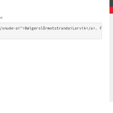
r:
/xnude-ai">BølgerslårmotstrandaiLarvik</a>. Fotog