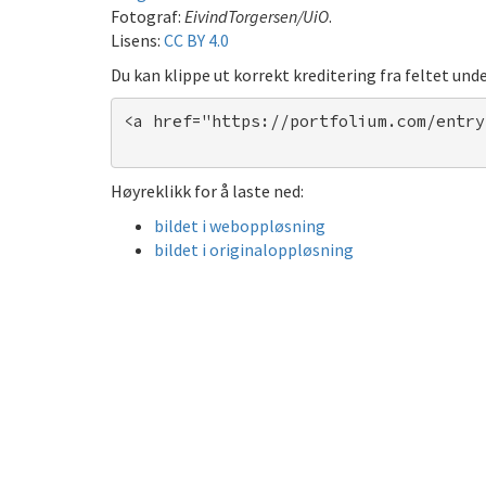
Fotograf:
EivindTorgersen/UiO
.
Lisens:
CC BY 4.0
Du kan klippe ut korrekt kreditering fra feltet unde
<a href="https://portfolium.com/entry
Høyreklikk for å laste ned:
bildet i weboppløsning
bildet i originaloppløsning