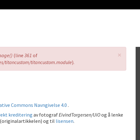
×
mage()
(line
361
of
es/titancustom/titancustom.module
).
ative Commons Navngivelse 4.0
.
ekt kreditering
av fotograf
EivindTorgersen/UiO
og å lenke
(originalartikkelen) og til
lisensen
.