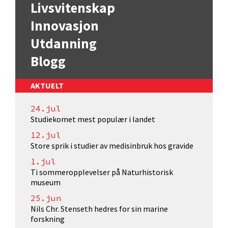
Livsvitenskap
Innovasjon
Utdanning
Blogg
AKTUELT
24.jul
Studiekomet mest populær i landet
12.jul
Store sprik i studier av medisinbruk hos gravide
1.jul
Ti sommeropplevelser på Naturhistorisk
museum
25.jun
Nils Chr. Stenseth hedres for sin marine
forskning