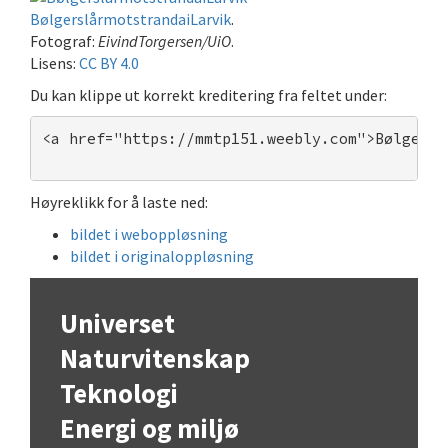
BølgerslårmotstrandaiLarvik
.
Fotograf:
EivindTorgersen/UiO
.
Lisens:
CC BY 4.0
Du kan klippe ut korrekt kreditering fra feltet under:
<a href="https://mmtp151.weebly.com">Bølgersl
Høyreklikk for å laste ned:
bildet i weboppløsning
bildet i originaloppløsning
Universet
Naturvitenskap
Teknologi
Energi og miljø