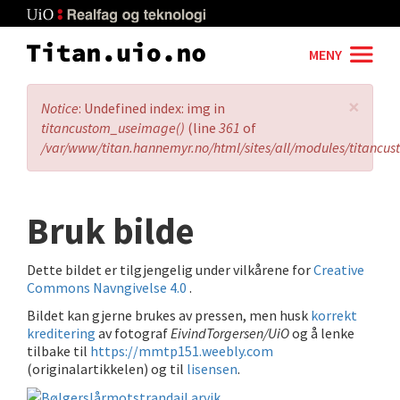
Skip
to
main
MENY
content
×
Error
Notice
: Undefined index: img in
message
titancustom_useimage()
(line
361
of
/var/www/titan.hannemyr.no/html/sites/all/modules/titancu
Bruk bilde
Dette bildet er tilgjengelig under vilkårene for
Creative
Commons Navngivelse 4.0
.
Bildet kan gjerne brukes av pressen, men husk
korrekt
kreditering
av fotograf
EivindTorgersen/UiO
og å lenke
tilbake til
https://mmtp151.weebly.com
(originalartikkelen) og til
lisensen
.