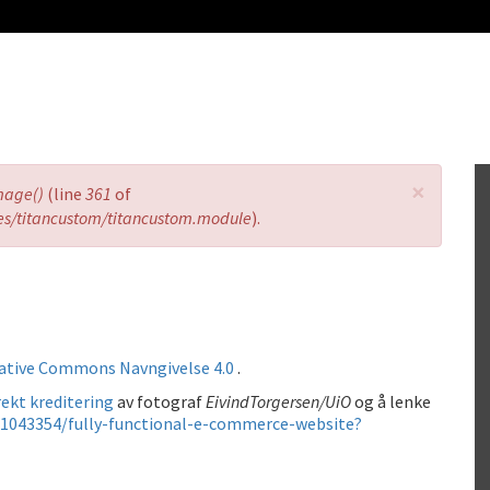
×
mage()
(line
361
of
es/titancustom/titancustom.module
).
ative Commons Navngivelse 4.0
.
ekt kreditering
av fotograf
EivindTorgersen/UiO
og å lenke
1043354/fully-functional-e-commerce-website?