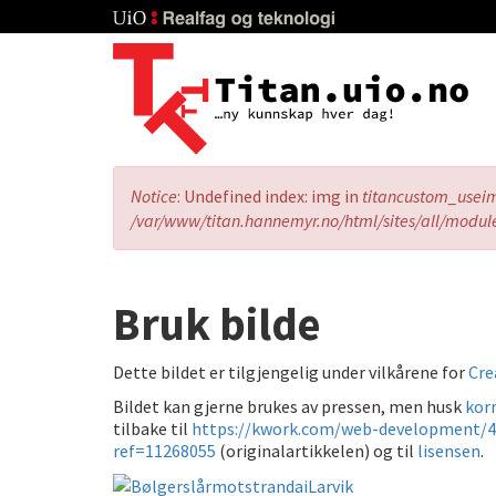
Skip
to
main
content
Error
Notice
: Undefined index: img in
titancustom_usei
message
/var/www/titan.hannemyr.no/html/sites/all/modul
Bruk bilde
Dette bildet er tilgjengelig under vilkårene for
Cre
Bildet kan gjerne brukes av pressen, men husk
korr
tilbake til
https://kwork.com/web-development/4
ref=11268055
(originalartikkelen) og til
lisensen
.