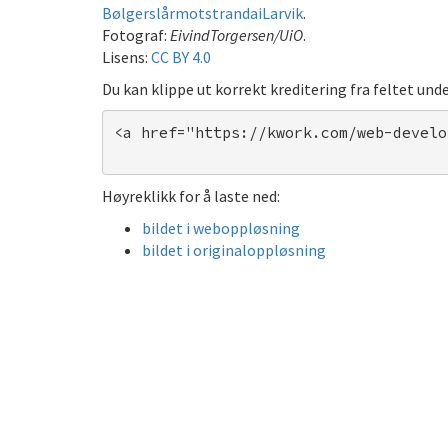
BølgerslårmotstrandaiLarvik
.
Fotograf:
EivindTorgersen/UiO
.
Lisens:
CC BY 4.0
Du kan klippe ut korrekt kreditering fra feltet unde
<a href="https://kwork.com/web-develo
Høyreklikk for å laste ned:
bildet i weboppløsning
bildet i originaloppløsning