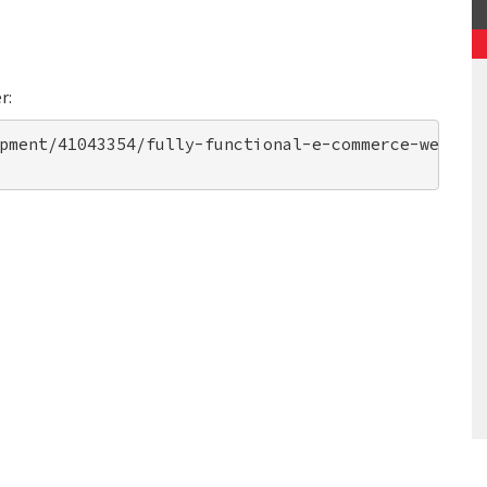
r:
pment/41043354/fully-functional-e-commerce-websit