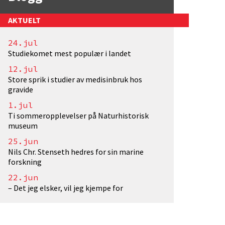
AKTUELT
24.jul
Studiekomet mest populær i landet
e?ref=11268055">BølgerslårmotstrandaiLarvik</a>. F
12.jul
Store sprik i studier av medisinbruk hos
gravide
1.jul
Ti sommeropplevelser på Naturhistorisk
museum
25.jun
Nils Chr. Stenseth hedres for sin marine
forskning
22.jun
– Det jeg elsker, vil jeg kjempe for