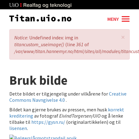
Skip
to
main
MENY
content
×
Error
Notice
: Undefined index: img in
message
titancustom_useimage()
(line
361
of
/var/www/titan.hannemyr.no/html/sites/all/modules/titancu
Bruk bilde
Dette bildet er tilgjengelig under vilkårene for
Creative
Commons Navngivelse 4.0
.
Bildet kan gjerne brukes av pressen, men husk
korrekt
kreditering
av fotograf
EivindTorgersen/UiO
og å lenke
tilbake til
https://gysn.ru/
(originalartikkelen) og til
lisensen
.