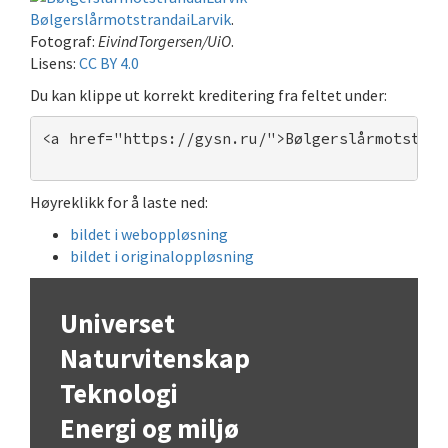
BølgerslårmotstrandaiLarvik
.
Fotograf:
EivindTorgersen/UiO
.
Lisens:
CC BY 4.0
Du kan klippe ut korrekt kreditering fra feltet under:
<a href="https://gysn.ru/">Bølgerslårmotstran
Høyreklikk for å laste ned:
bildet i weboppløsning
bildet i originaloppløsning
Universet
Naturvitenskap
Teknologi
Energi og miljø