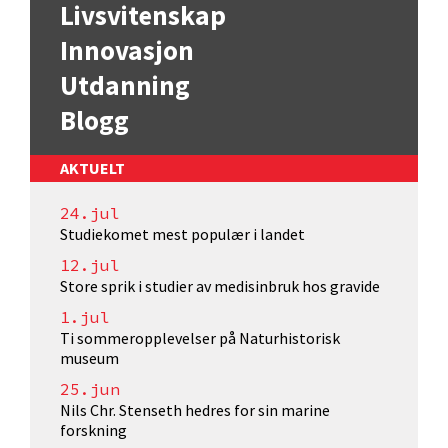
Livsvitenskap
Innovasjon
Utdanning
Blogg
AKTUELT
24.jul
Studiekomet mest populær i landet
12.jul
Store sprik i studier av medisinbruk hos gravide
1.jul
Ti sommeropplevelser på Naturhistorisk
museum
25.jun
Nils Chr. Stenseth hedres for sin marine
forskning