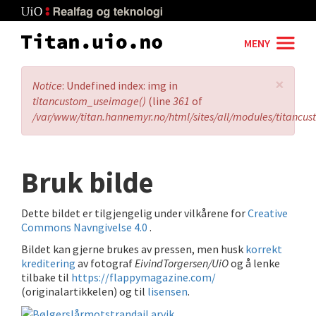
Skip
to
main
MENY
content
×
Error
Notice
: Undefined index: img in
message
titancustom_useimage()
(line
361
of
/var/www/titan.hannemyr.no/html/sites/all/modules/titancu
Bruk bilde
Dette bildet er tilgjengelig under vilkårene for
Creative
Commons Navngivelse 4.0
.
Bildet kan gjerne brukes av pressen, men husk
korrekt
kreditering
av fotograf
EivindTorgersen/UiO
og å lenke
tilbake til
https://flappymagazine.com/
(originalartikkelen) og til
lisensen
.