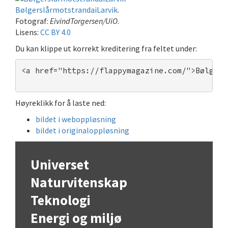
BølgerslårmotstrandaiLarvik
.
Fotograf:
EivindTorgersen/UiO
.
Lisens:
CC BY 4.0
Du kan klippe ut korrekt kreditering fra feltet under:
<a href="https://flappymagazine.com/">Bølgers
Høyreklikk for å laste ned:
bildet i weboppløsning
bildet i originaloppløsning
Universet
Naturvitenskap
Teknologi
Energi og miljø