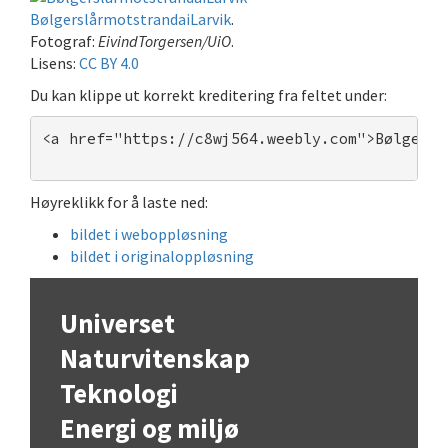
BølgerslårmotstrandaiLarvik
.
Fotograf:
EivindTorgersen/UiO
.
Lisens:
CC BY 4.0
Du kan klippe ut korrekt kreditering fra feltet under:
<a href="https://c8wj564.weebly.com">Bølgersl
Høyreklikk for å laste ned:
bildet i weboppløsning
bildet i originaloppløsning
Universet
Naturvitenskap
Teknologi
Energi og miljø