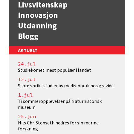
Livsvitenskap
Innovasjon
Utdanning
Blogg
AKTUELT
24.jul
Studiekomet mest populær i landet
12.jul
Store sprik i studier av medisinbruk hos gravide
1.jul
Ti sommeropplevelser på Naturhistorisk
museum
25.jun
Nils Chr. Stenseth hedres for sin marine
forskning