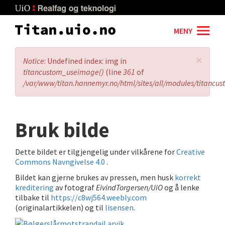
Skip
to
main
MENY
content
×
Error
Notice
: Undefined index: img in
message
titancustom_useimage()
(line
361
of
/var/www/titan.hannemyr.no/html/sites/all/modules/titancu
Bruk bilde
Dette bildet er tilgjengelig under vilkårene for
Creative
Commons Navngivelse 4.0
.
Bildet kan gjerne brukes av pressen, men husk
korrekt
kreditering
av fotograf
EivindTorgersen/UiO
og å lenke
tilbake til
https://c8wj564.weebly.com
(originalartikkelen) og til
lisensen
.