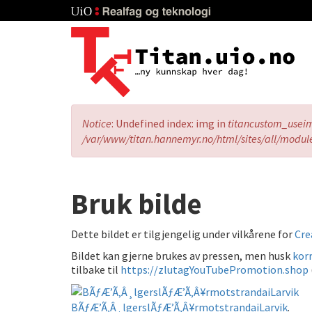
Skip
to
main
content
Error
Notice
: Undefined index: img in
titancustom_usei
message
/var/www/titan.hannemyr.no/html/sites/all/modul
Bruk bilde
Dette bildet er tilgjengelig under vilkårene for
Cre
Bildet kan gjerne brukes av pressen, men husk
korr
tilbake til
https://zlutagYouTubePromotion.shop
BÃƒÆ’Ã‚Â¸lgerslÃƒÆ’Ã‚Â¥rmotstrandaiLarvik
.