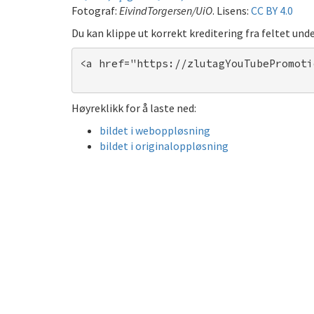
Fotograf:
EivindTorgersen/UiO
. Lisens:
CC BY 4.0
Du kan klippe ut korrekt kreditering fra feltet unde
<a href="https://zlutagYouTubePromoti
Høyreklikk for å laste ned:
bildet i weboppløsning
bildet i originaloppløsning