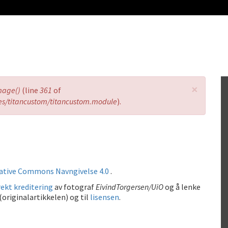
×
mage()
(line
361
of
es/titancustom/titancustom.module
).
ative Commons Navngivelse 4.0
.
ekt kreditering
av fotograf
EivindTorgersen/UiO
og å lenke
(originalartikkelen) og til
lisensen
.