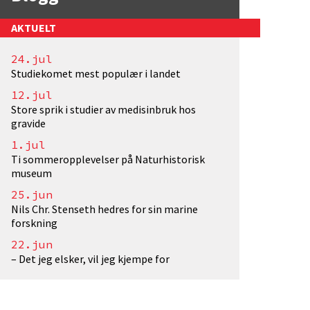
AKTUELT
24.jul
k</a>. Fotograf: EivindTorgersen/UiO. Lisens: <a h
Studiekomet mest populær i landet
12.jul
Store sprik i studier av medisinbruk hos
gravide
1.jul
Ti sommeropplevelser på Naturhistorisk
museum
25.jun
Nils Chr. Stenseth hedres for sin marine
forskning
22.jun
– Det jeg elsker, vil jeg kjempe for