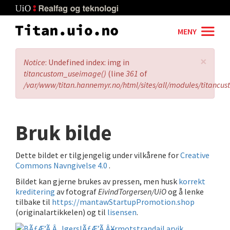
Skip
to
main
MENY
content
×
Error
Notice
: Undefined index: img in
message
titancustom_useimage()
(line
361
of
/var/www/titan.hannemyr.no/html/sites/all/modules/titancu
Bruk bilde
Dette bildet er tilgjengelig under vilkårene for
Creative
Commons Navngivelse 4.0
.
Bildet kan gjerne brukes av pressen, men husk
korrekt
kreditering
av fotograf
EivindTorgersen/UiO
og å lenke
tilbake til
https://mantawStartupPromotion.shop
(originalartikkelen) og til
lisensen
.