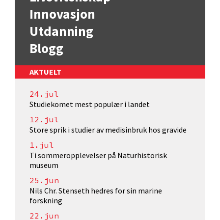
Innovasjon
Utdanning
Blogg
AKTUELT
24.jul
Studiekomet mest populær i landet
12.jul
Store sprik i studier av medisinbruk hos gravide
1.jul
Ti sommeropplevelser på Naturhistorisk
museum
25.jun
Nils Chr. Stenseth hedres for sin marine
forskning
22.jun