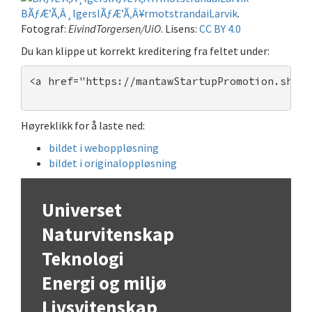
BÃƒÆ’Ã‚Â¸lgerslÃƒÆ’Ã‚Â¥rmotstrandaiLarvik
.
Fotograf:
EivindTorgersen/UiO
. Lisens:
CC BY 4.0
Du kan klippe ut korrekt kreditering fra feltet under:
<a href="https://mantawStartupPromotion.shop"
Høyreklikk for å laste ned:
bildet i weboppløsning
bildet i originaloppløsning
Universet
Naturvitenskap
Teknologi
Energi og miljø
Livsvitenskap