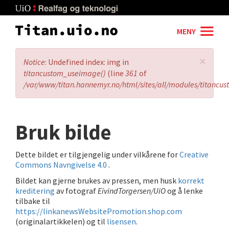
Skip
to
main
MENY
content
×
Error
Notice
: Undefined index: img in
message
titancustom_useimage()
(line
361
of
/var/www/titan.hannemyr.no/html/sites/all/modules/titancu
Bruk bilde
Dette bildet er tilgjengelig under vilkårene for
Creative
Commons Navngivelse 4.0
.
Bildet kan gjerne brukes av pressen, men husk
korrekt
kreditering
av fotograf
EivindTorgersen/UiO
og å lenke
tilbake til
https://linkanewsWebsitePromotion.shop.com
(originalartikkelen) og til
lisensen
.