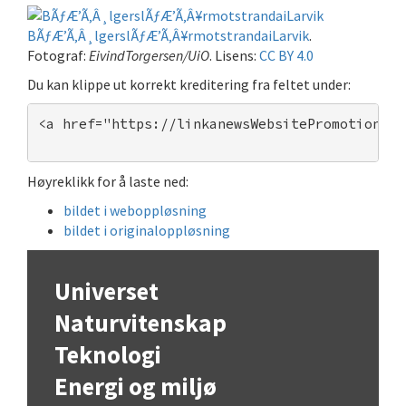
BÃƒÆ’Ã‚Â¸lgerslÃƒÆ’Ã‚Â¥rmotstrandaiLarvik
.
Fotograf:
EivindTorgersen/UiO
. Lisens:
CC BY 4.0
Du kan klippe ut korrekt kreditering fra feltet under:
<a href="https://linkanewsWebsitePromotion.sh
Høyreklikk for å laste ned:
bildet i weboppløsning
bildet i originaloppløsning
Universet
Naturvitenskap
Teknologi
Energi og miljø