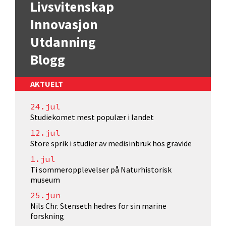
Livsvitenskap
Innovasjon
Utdanning
Blogg
AKTUELT
24.jul
Studiekomet mest populær i landet
12.jul
Store sprik i studier av medisinbruk hos gravide
1.jul
Ti sommeropplevelser på Naturhistorisk
museum
25.jun
Nils Chr. Stenseth hedres for sin marine
forskning