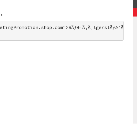
r:
etingPromotion.shop.com">BÃƒÆ’Ã‚Â¸lgerslÃƒÆ’Ã‚Â¥r