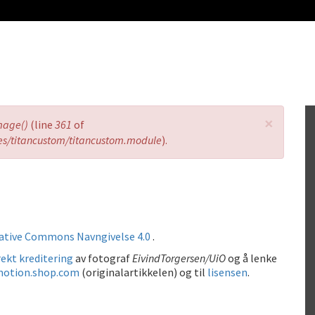
×
mage()
(line
361
of
es/titancustom/titancustom.module
).
ative Commons Navngivelse 4.0
.
ekt kreditering
av fotograf
EivindTorgersen/UiO
og å lenke
motion.shop.com
(originalartikkelen) og til
lisensen
.