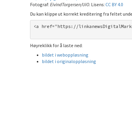
Fotograf:
EivindTorgersen/UiO
. Lisens:
CC BY 4.0
Du kan klippe ut korrekt kreditering fra feltet unde
<a href="https://linkanewsDigitalMark
Høyreklikk for å laste ned:
bildet i weboppløsning
bildet i originaloppløsning