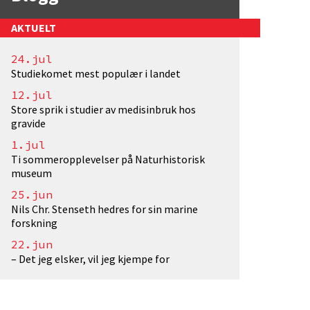
AKTUELT
24.jul
motstrandaiLarvik</a>. Fotograf: EivindTorgersen/U
Studiekomet mest populær i landet
12.jul
Store sprik i studier av medisinbruk hos
gravide
1.jul
Ti sommeropplevelser på Naturhistorisk
museum
25.jun
Nils Chr. Stenseth hedres for sin marine
forskning
22.jun
– Det jeg elsker, vil jeg kjempe for