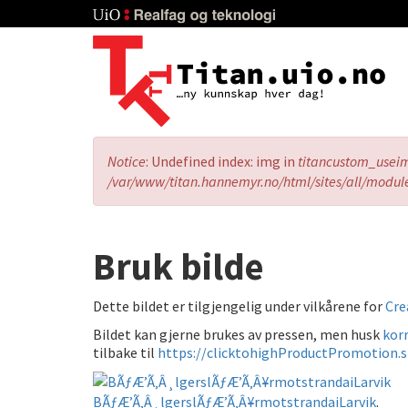
Skip
to
main
content
Error
Notice
: Undefined index: img in
titancustom_usei
message
/var/www/titan.hannemyr.no/html/sites/all/modul
Bruk bilde
Dette bildet er tilgjengelig under vilkårene for
Cre
Bildet kan gjerne brukes av pressen, men husk
korr
tilbake til
https://clicktohighProductPromotion.
BÃƒÆ’Ã‚Â¸lgerslÃƒÆ’Ã‚Â¥rmotstrandaiLarvik
.