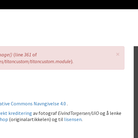
×
mage()
(line
361
of
es/titancustom/titancustom.module
).
ative Commons Navngivelse 4.0
.
ekt kreditering
av fotograf
EivindTorgersen/UiO
og å lenke
shop
(originalartikkelen) og til
lisensen
.