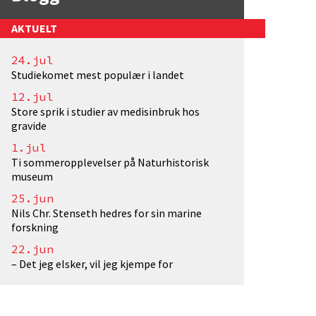
AKTUELT
24.jul
Larvik</a>. Fotograf: EivindTorgersen/UiO. Lisens:
Studiekomet mest populær i landet
12.jul
Store sprik i studier av medisinbruk hos
gravide
1.jul
Ti sommeropplevelser på Naturhistorisk
museum
25.jun
Nils Chr. Stenseth hedres for sin marine
forskning
22.jun
– Det jeg elsker, vil jeg kjempe for