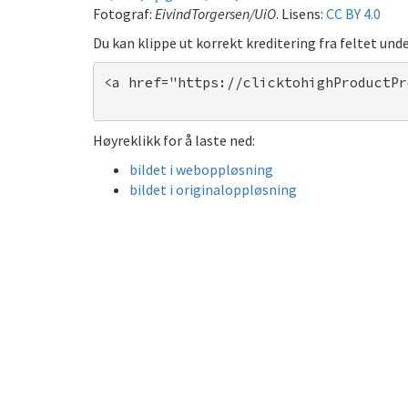
Fotograf:
EivindTorgersen/UiO
. Lisens:
CC BY 4.0
Du kan klippe ut korrekt kreditering fra feltet unde
<a href="https://clicktohighProductPr
Høyreklikk for å laste ned:
bildet i weboppløsning
bildet i originaloppløsning