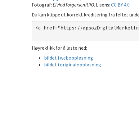
Fotograf:
EivindTorgersen/UiO
. Lisens:
CC BY 4.0
Du kan klippe ut korrekt kreditering fra feltet unde
<a href="https://apsozDigitalMarketin
Høyreklikk for å laste ned:
bildet i weboppløsning
bildet i originaloppløsning