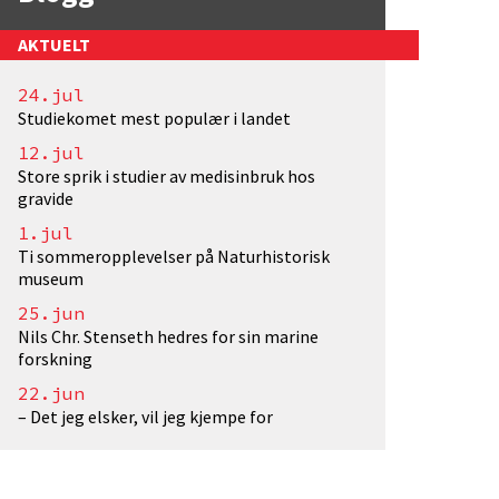
AKTUELT
24.jul
daiLarvik</a>. Fotograf: EivindTorgersen/UiO. Lise
Studiekomet mest populær i landet
12.jul
Store sprik i studier av medisinbruk hos
gravide
1.jul
Ti sommeropplevelser på Naturhistorisk
museum
25.jun
Nils Chr. Stenseth hedres for sin marine
forskning
22.jun
– Det jeg elsker, vil jeg kjempe for