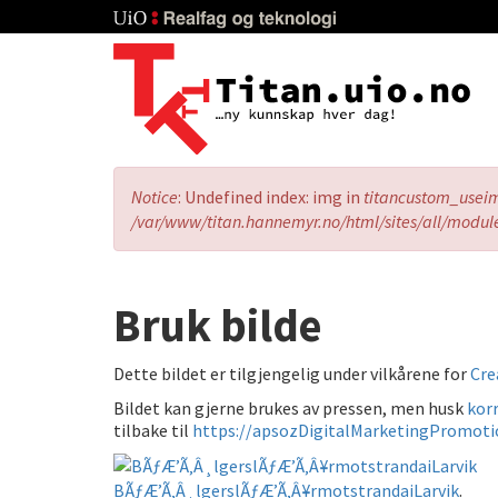
Skip
to
main
content
Error
Notice
: Undefined index: img in
titancustom_usei
message
/var/www/titan.hannemyr.no/html/sites/all/modul
Bruk bilde
Dette bildet er tilgjengelig under vilkårene for
Cre
Bildet kan gjerne brukes av pressen, men husk
korr
tilbake til
https://apsozDigitalMarketingPromoti
BÃƒÆ’Ã‚Â¸lgerslÃƒÆ’Ã‚Â¥rmotstrandaiLarvik
.