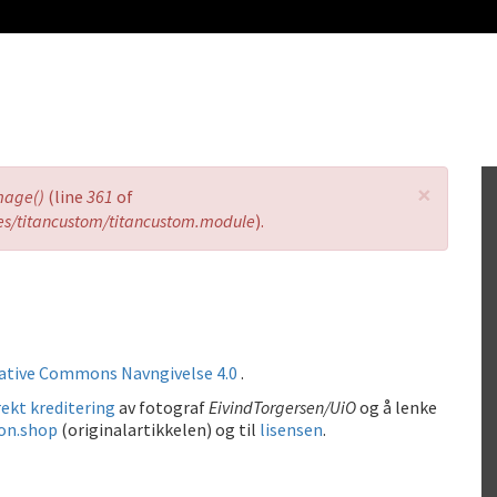
×
mage()
(line
361
of
es/titancustom/titancustom.module
).
ative Commons Navngivelse 4.0
.
ekt kreditering
av fotograf
EivindTorgersen/UiO
og å lenke
on.shop
(originalartikkelen) og til
lisensen
.