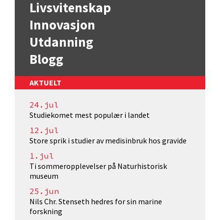
Livsvitenskap
Innovasjon
Utdanning
Blogg
AKTUELT
24.jul
Studiekomet mest populær i landet
12.jul
Store sprik i studier av medisinbruk hos gravide
1.jul
Ti sommeropplevelser på Naturhistorisk
museum
25.jun
Nils Chr. Stenseth hedres for sin marine
forskning