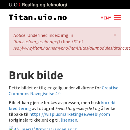
Skip
to
main
MENY
content
×
Error
Notice
: Undefined index: img in
message
titancustom_useimage()
(line
361
of
/var/www/titan.hannemyr.no/html/sites/all/modules/titancu
Bruk bilde
Dette bildet er tilgjengelig under vilkårene for
Creative
Commons Navngivelse 4.0
.
Bildet kan gjerne brukes av pressen, men husk
korrekt
kreditering
av fotograf
EivindTorgersen/UiO
og å lenke
tilbake til
https://wizplusmarketingee.weebly.com
(originalartikkelen) og til
lisensen
.