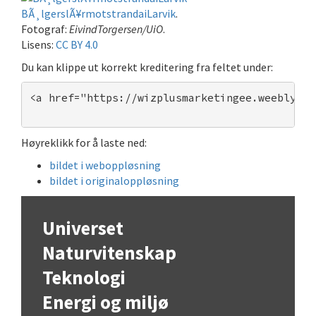
BÃ¸lgerslÃ¥rmotstrandaiLarvik
.
Fotograf:
EivindTorgersen/UiO
.
Lisens:
CC BY 4.0
Du kan klippe ut korrekt kreditering fra feltet under:
<a href="https://wizplusmarketingee.weebly.co
Høyreklikk for å laste ned:
bildet i weboppløsning
bildet i originaloppløsning
Universet
Naturvitenskap
Teknologi
Energi og miljø