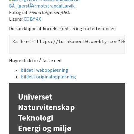
BÃ¸lgerslÃ¥rmotstrandaiLarvik
.
Fotograf:
EivindTorgersen/UiO
.
Lisens:
CC BY 4.0
Du kan klippe ut korrekt kreditering fra feltet under:
<a href="https://tuinkamer10.weebly.com">BÃ¸l
Høyreklikk for å laste ned:
bildet i weboppløsning
bildet i originaloppløsning
Universet
Naturvitenskap
Teknologi
Energi og miljø