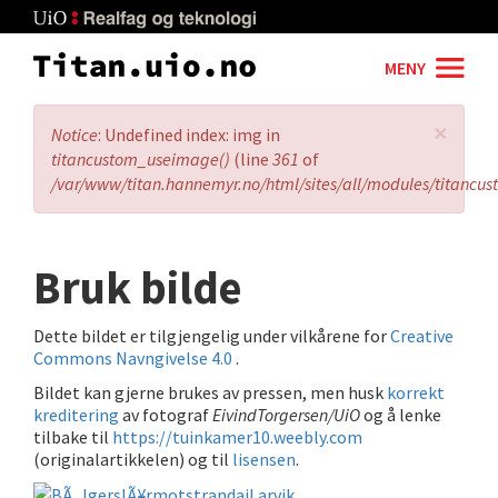
Skip
to
main
MENY
content
×
Error
Notice
: Undefined index: img in
message
titancustom_useimage()
(line
361
of
/var/www/titan.hannemyr.no/html/sites/all/modules/titancu
Bruk bilde
Dette bildet er tilgjengelig under vilkårene for
Creative
Commons Navngivelse 4.0
.
Bildet kan gjerne brukes av pressen, men husk
korrekt
kreditering
av fotograf
EivindTorgersen/UiO
og å lenke
tilbake til
https://tuinkamer10.weebly.com
(originalartikkelen) og til
lisensen
.