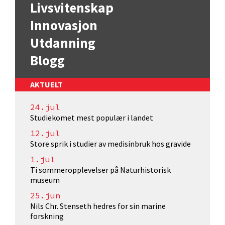
Livsvitenskap
Innovasjon
Utdanning
Blogg
AKTUELT
24.jul
Studiekomet mest populær i landet
12.jul
Store sprik i studier av medisinbruk hos gravide
1.jul
Ti sommeropplevelser på Naturhistorisk
museum
25.jun
Nils Chr. Stenseth hedres for sin marine
forskning