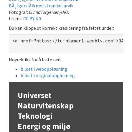
BÃ¸lgerslÃ¥rmotstrandaiLarvik
.
Fotograf:
EivindTorgersen/UiO
.
Lisens:
CC BY 4.0
Du kan klippe ut korrekt kreditering fra feltet under:
<a href="https://tuinkamer1.weebly.com">BÃ¸lg
Høyreklikk for å laste ned:
bildet i weboppløsning
bildet i originaloppløsning
Universet
Naturvitenskap
Teknologi
Energi og miljø