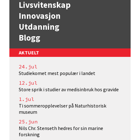
Livsvitenskap
Innovasjon
Utdanning
Blogg
AKTUELT
24.jul
Studiekomet mest populær i landet
12.jul
Store sprik i studier av medisinbruk hos gravide
1.jul
Ti sommeropplevelser på Naturhistorisk
museum
25.jun
Nils Chr. Stenseth hedres for sin marine
forskning