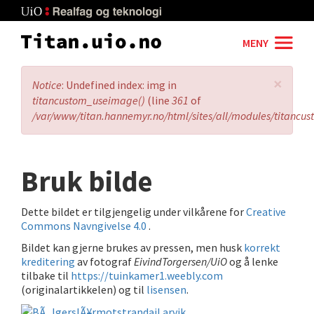
Skip
to
main
MENY
content
×
Error
Notice
: Undefined index: img in
message
titancustom_useimage()
(line
361
of
/var/www/titan.hannemyr.no/html/sites/all/modules/titancu
Bruk bilde
Dette bildet er tilgjengelig under vilkårene for
Creative
Commons Navngivelse 4.0
.
Bildet kan gjerne brukes av pressen, men husk
korrekt
kreditering
av fotograf
EivindTorgersen/UiO
og å lenke
tilbake til
https://tuinkamer1.weebly.com
(originalartikkelen) og til
lisensen
.