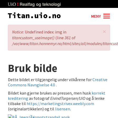
Skip
to
main
MENY
content
×
Error
Notice
: Undefined index: img in
message
titancustom_useimage()
(line
361
of
/var/www/titan.hannemyr.no/html/sites/all/modules/titancu
Bruk bilde
Dette bildet er tilgjengelig under vilkårene for
Creative
Commons Navngivelse 4.0
.
Bildet kan gjerne brukes av pressen, men husk
korrekt
kreditering
av fotograf
EivindTorgersen/UiO
og å lenke
tilbake til
https://marketingstrivex.weebly.com
(originalartikkelen) og til
lisensen
.