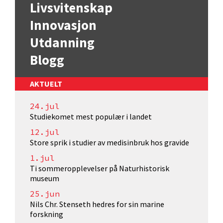
Livsvitenskap
Innovasjon
Utdanning
Blogg
AKTUELT
24.jul
Studiekomet mest populær i landet
12.jul
Store sprik i studier av medisinbruk hos gravide
1.jul
Ti sommeropplevelser på Naturhistorisk
museum
25.jun
Nils Chr. Stenseth hedres for sin marine
forskning