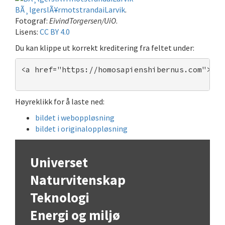
BÃ¸lgerslÃ¥rmotstrandaiLarvik
.
Fotograf:
EivindTorgersen/UiO
.
Lisens:
CC BY 4.0
Du kan klippe ut korrekt kreditering fra feltet under:
<a href="https://homosapienshibernus.com">BÃ¸
Høyreklikk for å laste ned:
bildet i weboppløsning
bildet i originaloppløsning
Universet
Naturvitenskap
Teknologi
Energi og miljø