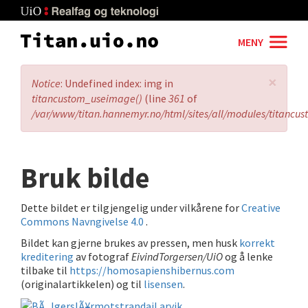
Skip
to
main
MENY
content
×
Error
Notice
: Undefined index: img in
message
titancustom_useimage()
(line
361
of
/var/www/titan.hannemyr.no/html/sites/all/modules/titancu
Bruk bilde
Dette bildet er tilgjengelig under vilkårene for
Creative
Commons Navngivelse 4.0
.
Bildet kan gjerne brukes av pressen, men husk
korrekt
kreditering
av fotograf
EivindTorgersen/UiO
og å lenke
tilbake til
https://homosapienshibernus.com
(originalartikkelen) og til
lisensen
.