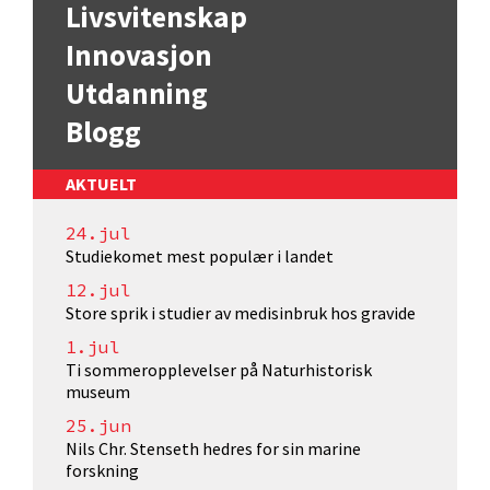
Livsvitenskap
Innovasjon
Utdanning
Blogg
AKTUELT
24.jul
Studiekomet mest populær i landet
12.jul
Store sprik i studier av medisinbruk hos gravide
1.jul
Ti sommeropplevelser på Naturhistorisk
museum
25.jun
Nils Chr. Stenseth hedres for sin marine
forskning