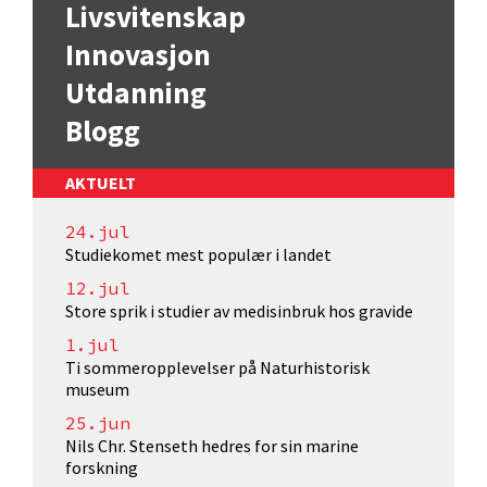
Livsvitenskap
Innovasjon
Utdanning
Blogg
AKTUELT
24.jul
Studiekomet mest populær i landet
12.jul
Store sprik i studier av medisinbruk hos gravide
1.jul
Ti sommeropplevelser på Naturhistorisk
museum
25.jun
Nils Chr. Stenseth hedres for sin marine
forskning