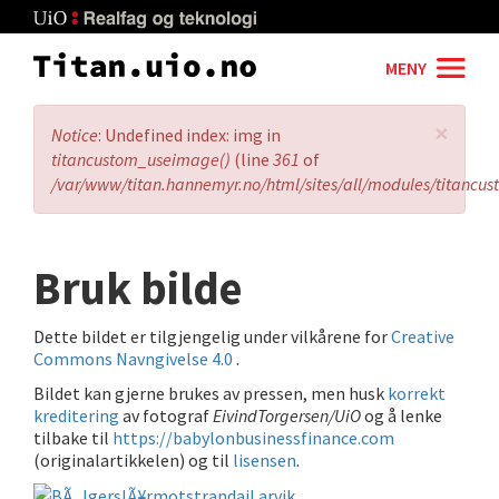
Skip
to
main
MENY
content
×
Error
Notice
: Undefined index: img in
message
titancustom_useimage()
(line
361
of
/var/www/titan.hannemyr.no/html/sites/all/modules/titancu
Bruk bilde
Dette bildet er tilgjengelig under vilkårene for
Creative
Commons Navngivelse 4.0
.
Bildet kan gjerne brukes av pressen, men husk
korrekt
kreditering
av fotograf
EivindTorgersen/UiO
og å lenke
tilbake til
https://babylonbusinessfinance.com
(originalartikkelen) og til
lisensen
.