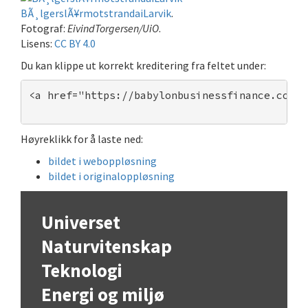
BÃ¸lgerslÃ¥rmotstrandaiLarvik
.
Fotograf:
EivindTorgersen/UiO
.
Lisens:
CC BY 4.0
Du kan klippe ut korrekt kreditering fra feltet under:
<a href="https://babylonbusinessfinance.com">
Høyreklikk for å laste ned:
bildet i weboppløsning
bildet i originaloppløsning
Universet
Naturvitenskap
Teknologi
Energi og miljø