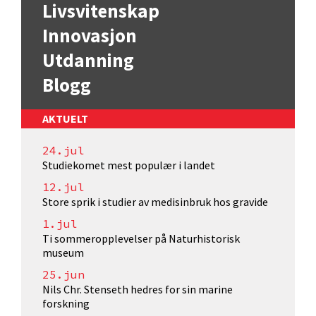
Livsvitenskap
Innovasjon
Utdanning
Blogg
AKTUELT
24.jul
Studiekomet mest populær i landet
12.jul
Store sprik i studier av medisinbruk hos gravide
1.jul
Ti sommeropplevelser på Naturhistorisk
museum
25.jun
Nils Chr. Stenseth hedres for sin marine
forskning