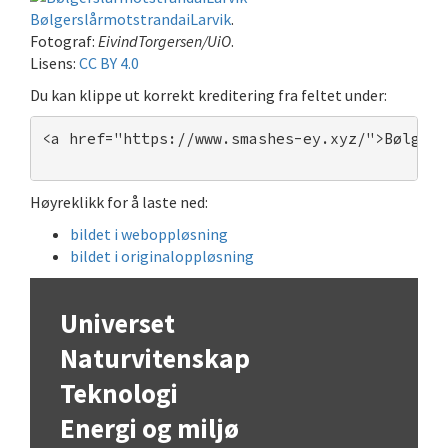
BølgerslårmotstrandaiLarvik
.
Fotograf:
EivindTorgersen/UiO
.
Lisens:
CC BY 4.0
Du kan klippe ut korrekt kreditering fra feltet under:
<a href="https://www.smashes-ey.xyz/">Bølgers
Høyreklikk for å laste ned:
bildet i weboppløsning
bildet i originaloppløsning
Universet
Naturvitenskap
Teknologi
Energi og miljø