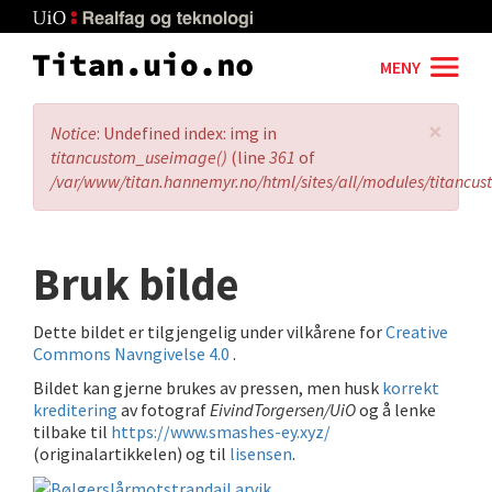
Skip
to
main
MENY
content
×
Error
Notice
: Undefined index: img in
message
titancustom_useimage()
(line
361
of
/var/www/titan.hannemyr.no/html/sites/all/modules/titancu
Bruk bilde
Dette bildet er tilgjengelig under vilkårene for
Creative
Commons Navngivelse 4.0
.
Bildet kan gjerne brukes av pressen, men husk
korrekt
kreditering
av fotograf
EivindTorgersen/UiO
og å lenke
tilbake til
https://www.smashes-ey.xyz/
(originalartikkelen) og til
lisensen
.