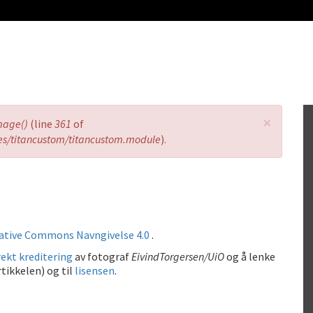
×
mage()
(line
361
of
es/titancustom/titancustom.module
).
ative Commons Navngivelse 4.0
.
ekt kreditering
av fotograf
EivindTorgersen/UiO
og å lenke
tikkelen) og til
lisensen
.