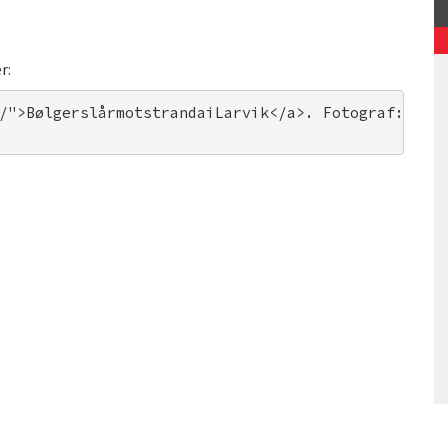
r:
/">BølgerslårmotstrandaiLarvik</a>. Fotograf: Eiv