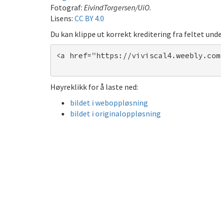
Fotograf:
EivindTorgersen/UiO
.
Lisens:
CC BY 4.0
Du kan klippe ut korrekt kreditering fra feltet unde
<a href="https://viviscal4.weebly.com
Høyreklikk for å laste ned:
bildet i weboppløsning
bildet i originaloppløsning