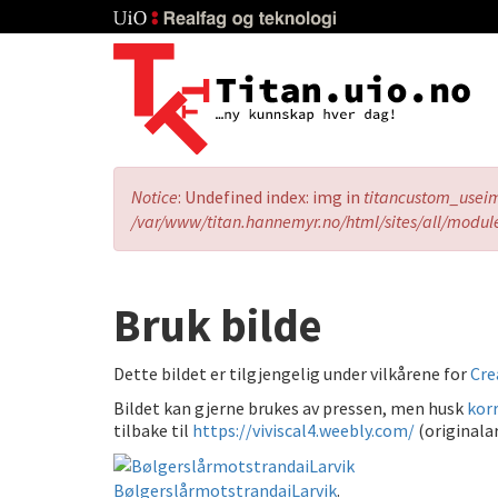
Skip
to
main
content
Error
Notice
: Undefined index: img in
titancustom_usei
message
/var/www/titan.hannemyr.no/html/sites/all/modul
Bruk bilde
Dette bildet er tilgjengelig under vilkårene for
Cre
Bildet kan gjerne brukes av pressen, men husk
korr
tilbake til
https://viviscal4.weebly.com/
(originalar
BølgerslårmotstrandaiLarvik
.