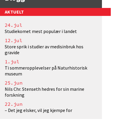
AKTUELT
24.jul
Studiekomet mest populær i landet
indTorgersen/UiO. Lisens: <a href="http://creative
12.jul
Store sprik i studier av medisinbruk hos
gravide
1.jul
Ti sommeropplevelser på Naturhistorisk
museum
25.jun
Nils Chr. Stenseth hedres for sin marine
forskning
22.jun
– Det jeg elsker, vil jeg kjempe for