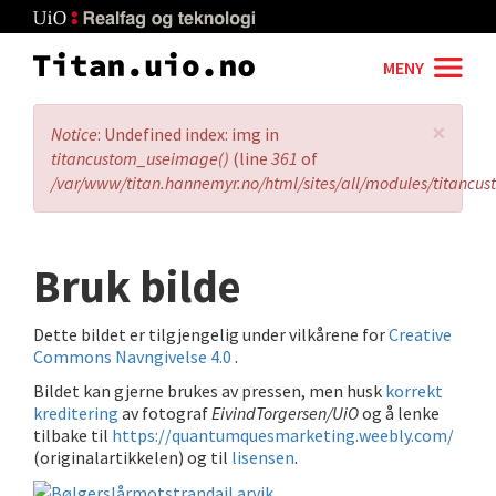
Skip
to
main
MENY
content
×
Error
Notice
: Undefined index: img in
message
titancustom_useimage()
(line
361
of
/var/www/titan.hannemyr.no/html/sites/all/modules/titancu
Bruk bilde
Dette bildet er tilgjengelig under vilkårene for
Creative
Commons Navngivelse 4.0
.
Bildet kan gjerne brukes av pressen, men husk
korrekt
kreditering
av fotograf
EivindTorgersen/UiO
og å lenke
tilbake til
https://quantumquesmarketing.weebly.com/
(originalartikkelen) og til
lisensen
.