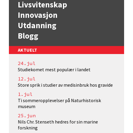
Livsvitenskap
Innovasjon
Utdanning
Blogg
AKTUELT
24.jul
Studiekomet mest populær i landet
12.jul
Store sprik i studier av medisinbruk hos gravide
1.jul
Ti sommeropplevelser på Naturhistorisk
museum
25.jun
Nils Chr. Stenseth hedres for sin marine
forskning