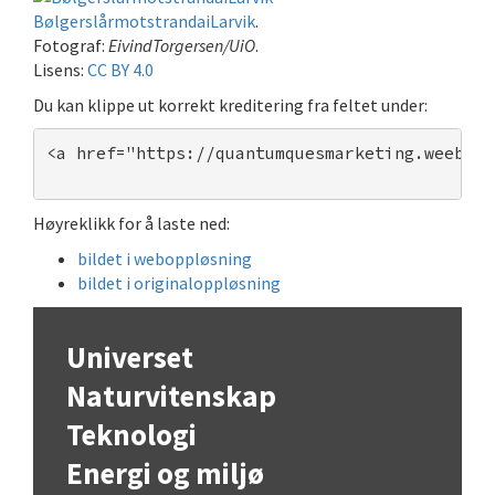
BølgerslårmotstrandaiLarvik
.
Fotograf:
EivindTorgersen/UiO
.
Lisens:
CC BY 4.0
Du kan klippe ut korrekt kreditering fra feltet under:
<a href="https://quantumquesmarketing.weebly.
Høyreklikk for å laste ned:
bildet i weboppløsning
bildet i originaloppløsning
Universet
Naturvitenskap
Teknologi
Energi og miljø