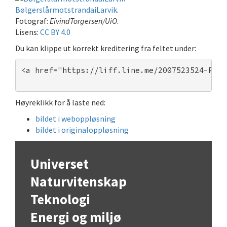
BølgerslårmotstrandaiLarvik
.
Fotograf:
EivindTorgersen/UiO
.
Lisens:
CC BY 4.0
Du kan klippe ut korrekt kreditering fra feltet under:
<a href="https://liff.line.me/2007523524-POGb
Høyreklikk for å laste ned:
bildet i weboppløsning
bildet i originaloppløsning
Universet
Naturvitenskap
Teknologi
Energi og miljø