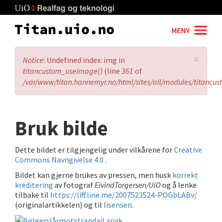
Skip
to
main
MENY
content
×
Error
Notice
: Undefined index: img in
message
titancustom_useimage()
(line
361
of
/var/www/titan.hannemyr.no/html/sites/all/modules/titancu
Bruk bilde
Dette bildet er tilgjengelig under vilkårene for
Creative
Commons Navngivelse 4.0
.
Bildet kan gjerne brukes av pressen, men husk
korrekt
kreditering
av fotograf
EivindTorgersen/UiO
og å lenke
tilbake til
https://liff.line.me/2007523524-POGbLABv/
(originalartikkelen) og til
lisensen
.